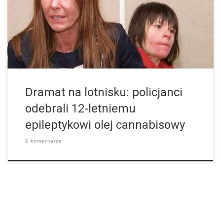
(hightimes.com/news/epileptic-12-year-olds-cbd-oil-seized-u-k-
airport/). Co najgorsze funkcjonariusze zabrali cały olej dziecku,
które cierpi na ekstremalną formę epilepsji i dostaje nawet do
100 ataków dziennie. Olej cannabisowy miał mu pomóc w
prowadzeniu […]
Dramat na lotnisku: policjanci
odebrali 12-letniemu
epileptykowi olej cannabisowy
2 komentarze