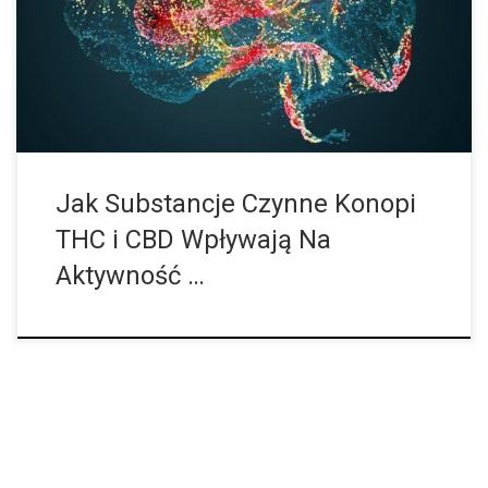
mózg nigdy nie jest w stanie spoczynku. Zawsze jest w jakiś
sposób aktywny. Badania nad mózgiem wykazały, że pewne
obszary mózgu komunikują się ze sobą nawet wtedy, gdy
jesteśmy w stanie spoczynku, kiedy nie śpimy, ale […]
Jak Substancje Czynne Konopi
THC i CBD Wpływają Na
Aktywność …