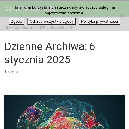
Ta strona korzysta z ciasteczek aby świadczyć usługi na
GanjaFarmer.info
Przejdź do treści
najwyższym poziomie.
Me
Zgoda
Odrzuć wszystkie zgody
Polityka prywatności
Strona główna
»
2025
»
styczeń
»
06
Dzienne Archiwa:
6
stycznia 2025
1 wpis
Za pomocą rezonansu magnetycznego zbadano, w jaki sposób
konopie indyjskie wpływają na sieci spoczynkowe mózgu.
Przede wszystkim efekt CBD był inny niż oczekiwano. Nasz