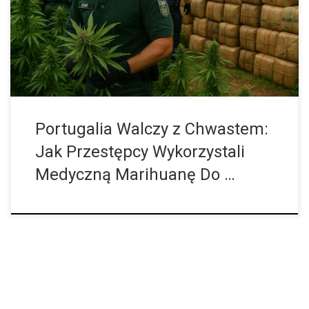
inwestorów – to wszystko budowało wizerunek państwa
nowoczesnego i zrównoważonego. Jednak nawet najlepiej
skonstruowane systemy mają swoje luki. Właśnie w taką lukę
weszła zorganizowana grupa przestępcza, która wykorzystując
legalne ramy portugalskiego rynku konopi, przez lata prowadziła
międzynarodowy przemyt […]
Portugalia Walczy z Chwastem:
Jak Przestępcy Wykorzystali
Medyczną Marihuanę Do …