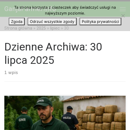
Ta strona korzysta z ciasteczek aby świadczyć usługi na
GanjaFarmer.info
Przejdź do treści
najwyższym poziomie.
Me
Zgoda
Odrzuć wszystkie zgody
Polityka prywatności
Strona główna
»
2025
»
lipiec
»
30
Dzienne Archiwa:
30
lipca 2025
1 wpis
W ostatnich latach Portugalia była często chwalona jako
modelowy przykład rozsądnej polityki narkotykowej.
Dekryminalizacja posiadania substancji psychoaktywnych,
legalizacja medycznej marihuany, przyciągnięcie zagranicznych