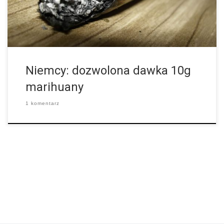
kierunku całkowitej dekryminalizacji marihuany. Dotychczas
takiego kroku nie podjął się żaden inny ze […]
Niemcy: dozwolona dawka 10g
marihuany
1 komentarz