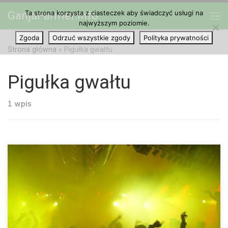
Ta strona korzysta z ciasteczek aby świadczyć usługi na
GanjaFarmer.info
Przejdź do treści
najwyższym poziomie.
Me
Zgoda
Odrzuć wszystkie zgody
Polityka prywatności
Strona główna
»
Pigułka gwałtu
Pigułka gwałtu
1 wpis
GHB jest nie tylko endogenną substancją semiochemiczną
znajdującą się w ludzkim mózgu. Substancja ta jest znana
również jako liquid ecstasy lub „G” i spożywana jako narkotyk,
czasami ze skutkiem śmiertelnym. Odurzenie GHB jest bardziej
podobne do stanu po spożyciu alkoholu, chociaż nazwa
sceniczna tego narkotyku liquid ecstasy może sugerować coś