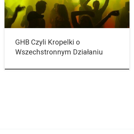
innego. GHB to skrót od kwasu 4-hydroksybutanowego bądź
gammahydroksymaślanu. Substancja […]
GHB Czyli Kropelki o
Wszechstronnym Działaniu