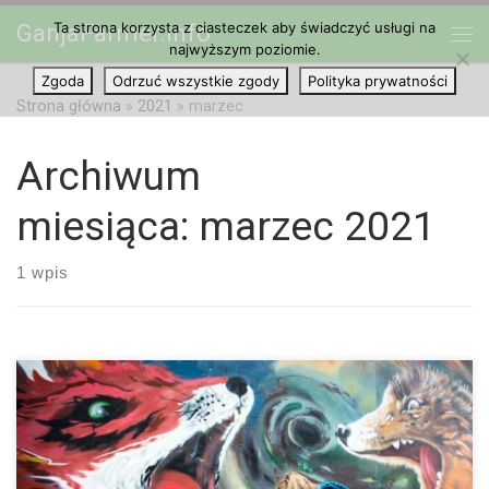
Ta strona korzysta z ciasteczek aby świadczyć usługi na
GanjaFarmer.info
Przejdź do treści
najwyższym poziomie.
Me
Zgoda
Odrzuć wszystkie zgody
Polityka prywatności
Strona główna
»
2021
»
marzec
Archiwum
miesiąca:
marzec 2021
1 wpis
U pewnego odsetka osób zażywających kokainę rozwija się
psychoza. Zespół badawczy zbadał w ostatniej meta-analizie o
jaką liczbę chodzi. Doświadczenia psychotyczne mają niewiele