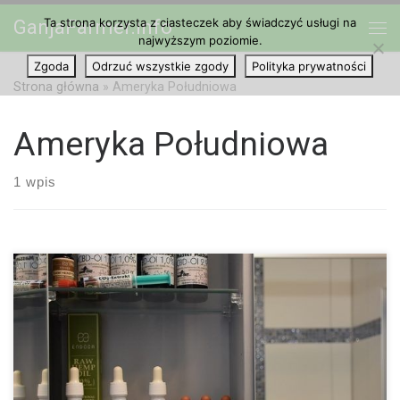
Ta strona korzysta z ciasteczek aby świadczyć usługi na
GanjaFarmer.info
Przejdź do treści
najwyższym poziomie.
Me
Zgoda
Odrzuć wszystkie zgody
Polityka prywatności
Strona główna
»
Ameryka Południowa
Ameryka Południowa
1 wpis
Nawet jeśli jeszcze wiele państw w Ameryce Południowej
prowadzi zgorzkniałą „war of drugs” i bez względu na straty
mają na celu wyeliminowanie narkotyków razem z ich
handlarzami z powierzchni ziemi, istnieje kilka postępowych
przykładów na to, że jednak myśli się jeszcze o społeczności i