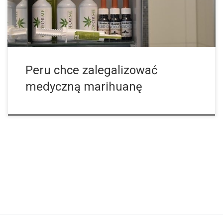
jej dobru. Na przykład Peru myślało już nad alternatywami w
wojnie przeciw narkotykowej, przez co ostatnio […]
Peru chce zalegalizować
medyczną marihuanę