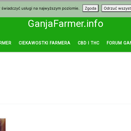
y świadczyć usługi na najwyższym poziomie.
Zgoda
Odrzuć wszyst
GanjaFarmer.info
RMER
CIEKAWOSTKI FARMERA
CBD I THC
FORUM GA