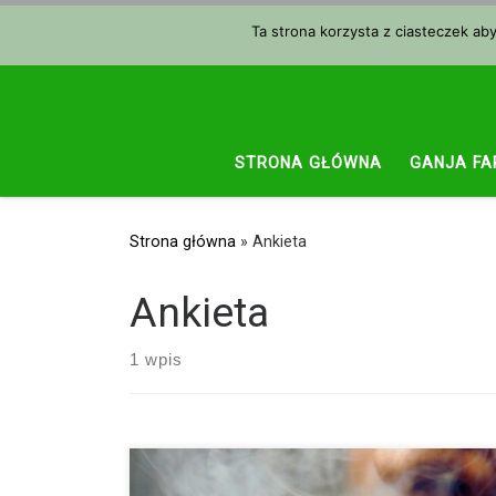
Przejdź do treści
Ta strona korzysta z ciasteczek ab
STRONA GŁÓWNA
GANJA FA
Strona główna
»
Ankieta
Ankieta
1 wpis
Legalizacja marihuany zmienia oczywiście status