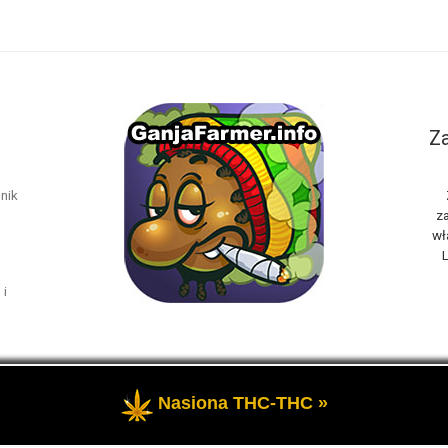
Za
nik
za
wł
L
 i
Nasiona THC-THC »
rzeżone
- Marihuana THC i rośliny konopi oraz cannabis CBD, to t