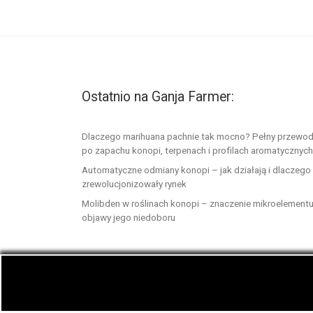
Ostatnio na Ganja Farmer:
Dlaczego marihuana pachnie tak mocno? Pełny przewod
po zapachu konopi, terpenach i profilach aromatycznych
Automatyczne odmiany konopi – jak działają i dlaczego
zrewolucjonizowały rynek
Molibden w roślinach konopi – znaczenie mikroelementu
objawy jego niedoboru
© 2026
GanjaFarmer.info
– Wszelkie prawa zast