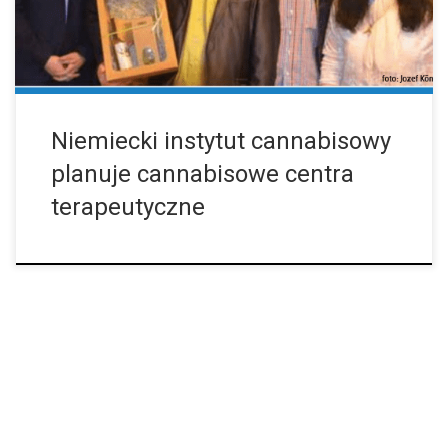
powiedział Wenzel Vaclav Cerveny, który jest prezesem oraz
założycielem CDI. Ważnym impulsem na taką […]
Niemiecki instytut cannabisowy
planuje cannabisowe centra
terapeutyczne