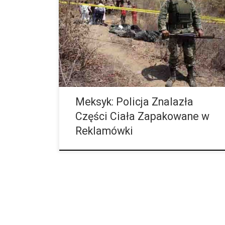
znaleziska. Policja odkryła przy jednej z dróg
krajowych sześć poćwiartowanych ciał. W tym
incydencie chodzi najprawdopodobniej o walki
terytorialne wrogich sobie band narkotykowych.
Makabryczne znalezisko w miejscowości Chilapa w
meksykańskim rejonie Guerrero. Po tym, jak
miejscowa policja została poinformowana przez
anonimowy telefon, znaleziono szczątki w sumie
sześciu ciał, które były spakowane w worki na […]
Meksyk: Policja Znalazła
Części Ciała Zapakowane w
Reklamówki