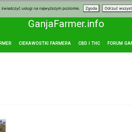
y świadczyć usługi na najwyższym poziomie.
Zgoda
Odrzuć wszyst
GanjaFarmer.info
RMER
CIEKAWOSTKI FARMERA
CBD I THC
FORUM GA