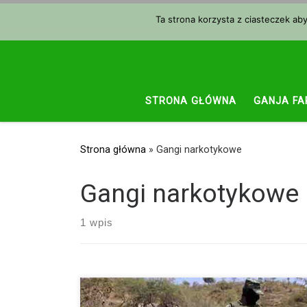
Przejdź do treści
Ta strona korzysta z ciasteczek ab
STRONA GŁÓWNA
GANJA FA
Strona główna
»
Gangi narkotykowe
Gangi narkotykowe
1 wpis
Na południu Meksyku doszło do szokującego