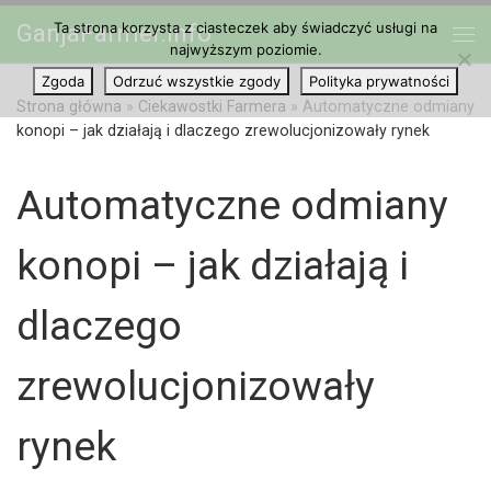
Ta strona korzysta z ciasteczek aby świadczyć usługi na
GanjaFarmer.info
Przejdź do treści
najwyższym poziomie.
Me
Zgoda
Odrzuć wszystkie zgody
Polityka prywatności
Strona główna
»
Ciekawostki Farmera
»
Automatyczne odmiany
konopi – jak działają i dlaczego zrewolucjonizowały rynek
Automatyczne odmiany
konopi – jak działają i
dlaczego
zrewolucjonizowały
rynek