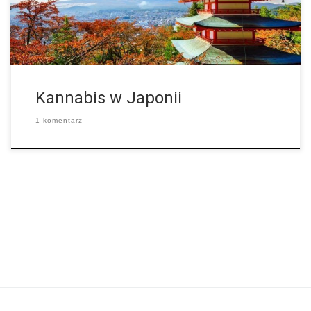
otrzymać karę do siedmiu lat pozbawienia wolności. Ludzie,
którzy nielegalnie posiadają […]
Kannabis w Japonii
1 komentarz