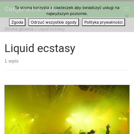
Ta strona korzysta z ciasteczek aby świadczyć usługi na
GanjaFarmer.info
Przejdź do treści
najwyższym poziomie.
Me
Zgoda
Odrzuć wszystkie zgody
Polityka prywatności
Strona główna
»
Liquid ecstasy
Liquid ecstasy
1 wpis
GHB jest nie tylko endogenną substancją semiochemiczną
znajdującą się w ludzkim mózgu. Substancja ta jest znana
również jako liquid ecstasy lub „G” i spożywana jako narkotyk,
czasami ze skutkiem śmiertelnym. Odurzenie GHB jest bardziej
podobne do stanu po spożyciu alkoholu, chociaż nazwa
sceniczna tego narkotyku liquid ecstasy może sugerować coś