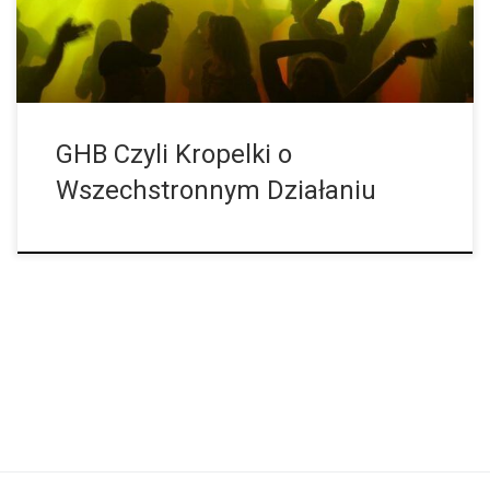
innego. GHB to skrót od kwasu 4-hydroksybutanowego bądź
gammahydroksymaślanu. Substancja […]
GHB Czyli Kropelki o
Wszechstronnym Działaniu