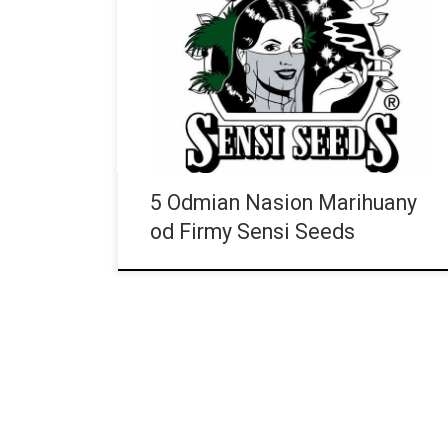
dekad powiększa swój rynek i współpracuje z
wieloma innymi firmami. W ofercie Sensi Seeds
znajdziemy wszystkie odmiany nasion konopi,
począwszy od feminizowanych, poprzez
autofloweringi, aż po medyczną marihuanę. Poniżej
przedstawimy wam 5 przykładowych odmian, które
polecamy. Mother’s Finest Ta odmiana wyróżnia się
krótkim okresem do zakwitu. Po ok. 50-70 dniach ta
hybryda […]
5 Odmian Nasion Marihuany
od Firmy Sensi Seeds