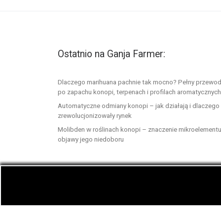
Ostatnio na Ganja Farmer:
Dlaczego marihuana pachnie tak mocno? Pełny przewod
po zapachu konopi, terpenach i profilach aromatycznych
Automatyczne odmiany konopi – jak działają i dlaczego
zrewolucjonizowały rynek
Molibden w roślinach konopi – znaczenie mikroelementu
objawy jego niedoboru
© 2026
GanjaFarmer.info
– Wszelkie prawa zast