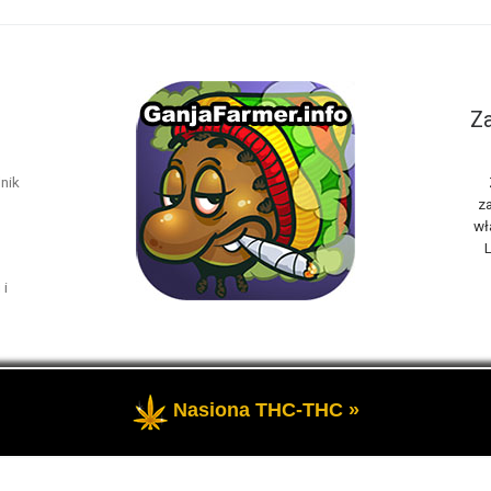
Za
nik
za
wł
L
 i
Nasiona THC-THC »
rzeżone
- Marihuana THC i rośliny konopi oraz cannabis CBD, to t