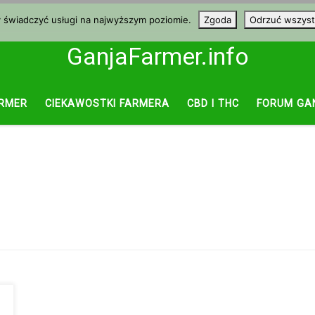
y świadczyć usługi na najwyższym poziomie.
Zgoda
Odrzuć wszyst
GanjaFarmer.info
RMER
CIEKAWOSTKI FARMERA
CBD I THC
FORUM GA