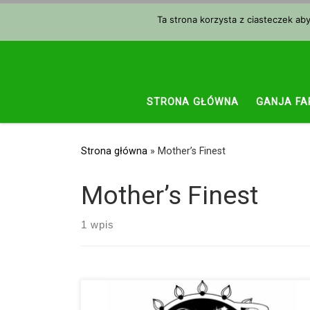
Przejdź do treści
Ta strona korzysta z ciasteczek ab
STRONA GŁÓWNA
GANJA FA
Strona główna
»
Mother’s Finest
Mother’s Finest
1 wpis
Sensi Seeds to holenderski seedbank, który od wielu