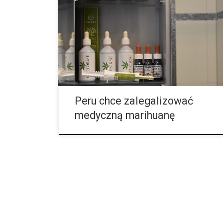
Południowej prowadzi zgorzkniałą „war of drugs” i
bez względu na straty mają na celu wyeliminowanie
narkotyków razem z ich handlarzami z powierzchni
ziemi, istnieje kilka postępowych przykładów na to,
że jednak myśli się jeszcze o społeczności i jej
dobru. Na przykład Peru myślało już nad
alternatywami w wojnie przeciw narkotykowej, przez
co ostatnio […]
Peru chce zalegalizować
medyczną marihuanę