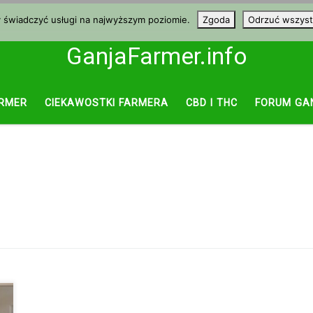
y świadczyć usługi na najwyższym poziomie.
Zgoda
Odrzuć wszyst
GanjaFarmer.info
RMER
CIEKAWOSTKI FARMERA
CBD I THC
FORUM GA