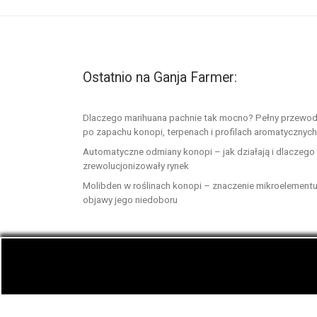
Ostatnio na Ganja Farmer:
Dlaczego marihuana pachnie tak mocno? Pełny przewod
po zapachu konopi, terpenach i profilach aromatycznych
Automatyczne odmiany konopi – jak działają i dlaczego
zrewolucjonizowały rynek
Molibden w roślinach konopi – znaczenie mikroelementu
objawy jego niedoboru
© 2026
GanjaFarmer.info
– Wszelkie prawa zast