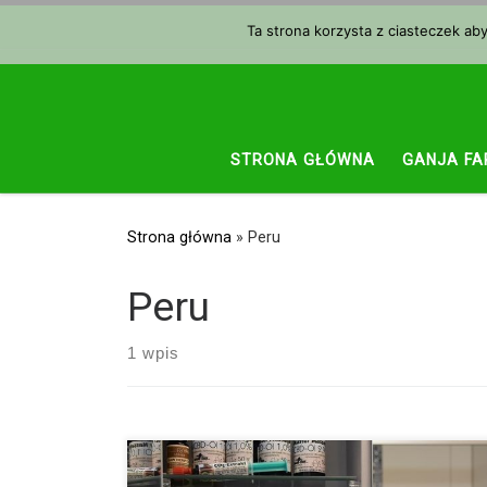
Przejdź do treści
Ta strona korzysta z ciasteczek ab
STRONA GŁÓWNA
GANJA FA
Strona główna
»
Peru
Peru
1 wpis
Nawet jeśli jeszcze wiele państw w Ameryce