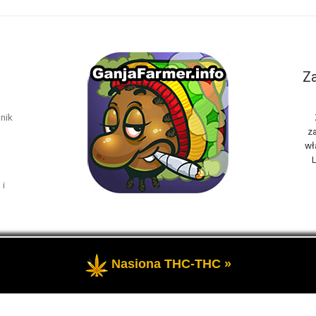
Za
nik
za
wł
L
 i
Nasiona THC-THC »
rzeżone
- Marihuana THC i rośliny konopi oraz cannabis CBD, to t