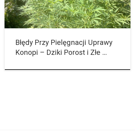
zakłócony, a rośliny niekontrolowanie rosną w górę (tzw.
szparagi), to mamy do […]
Błędy Przy Pielęgnacji Uprawy
Konopi – Dziki Porost i Złe …