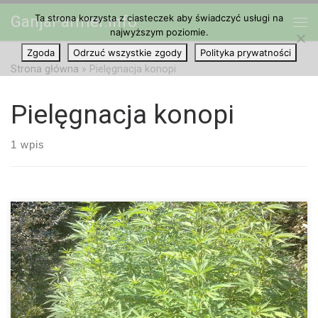
Ta strona korzysta z ciasteczek aby świadczyć usługi na
GanjaFarmer.info
Przejdź do treści
najwyższym poziomie.
Me
Zgoda
Odrzuć wszystkie zgody
Polityka prywatności
Strona główna
»
Pielęgnacja konopi
Pielęgnacja konopi
1 wpis
SYMPTOMY: Łodygi roślin rosną bardzo długie, a odstęp między
węzłami wynosi więcej niż 5cm. Łodyga bardzo rośnie w górę i w
końcu staje się niestabilna, aż w końcu istnieje ryzyko, że się
przechyli i złamie. OPIS: Rośliny zazwyczaj rozwijają się
proporcjonalnie. Jeśli związek między wiekiem a wzrostem jest