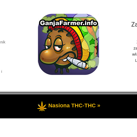
Za
nik
za
wł
L
 i
Nasiona THC-THC »
rzeżone
- Marihuana THC i rośliny konopi oraz cannabis CBD, to t