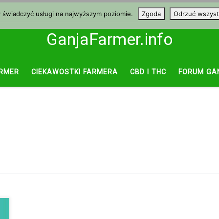
y świadczyć usługi na najwyższym poziomie.
Zgoda
Odrzuć wszyst
GanjaFarmer.info
RMER
CIEKAWOSTKI FARMERA
CBD I THC
FORUM GA