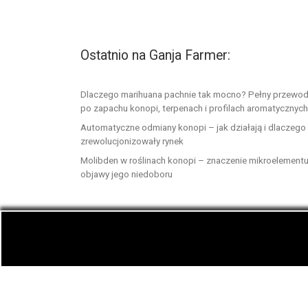
Ostatnio na Ganja Farmer:
Dlaczego marihuana pachnie tak mocno? Pełny przewod
po zapachu konopi, terpenach i profilach aromatycznych
Automatyczne odmiany konopi – jak działają i dlaczego
zrewolucjonizowały rynek
Molibden w roślinach konopi – znaczenie mikroelementu
objawy jego niedoboru
© 2026
GanjaFarmer.info
– Wszelkie prawa zast