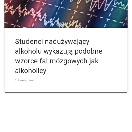
mózgowych, które można zarejestrować za pomocą elektrod.
Na elektroencefalogramie (EEG) ukazują się różne krzywe, które
w […]
Studenci nadużywający
alkoholu wykazują podobne
wzorce fal mózgowych jak
alkoholicy
1 komentarz