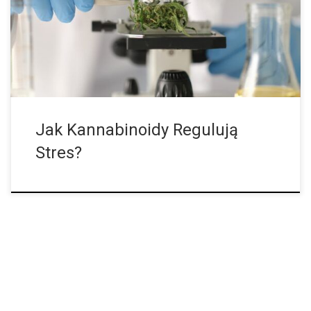
naukowego punktu widzenia, nawet bez THC, sprowadza się do
całkowicie normalnych, fizycznych procesów. Pod wpływem
stresu nasz mózg uwalnia specjalnie wyprodukowane
cząsteczki, które pod względem biochemicznym są podobne do
składników […]
Jak Kannabinoidy Regulują
Stres?