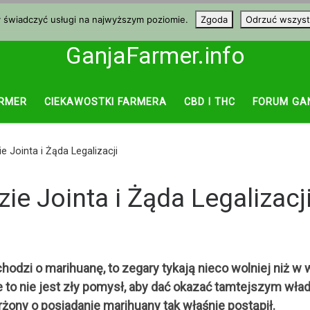
y świadczyć usługi na najwyższym poziomie.
Zgoda
Odrzuć wszyst
GanjaFarmer.info
RMER
CIEKAWOSTKI FARMERA
CBD I THC
FORUM GA
 Jointa i Żąda Legalizacji
ie Jointa i Żąda Legalizacj
odzi o marihuanę, to zegary tykają nieco wolniej niż w
to nie jest zły pomysł, aby dać okazać tamtejszym wła
ny o posiadanie marihuany tak właśnie postąpił.