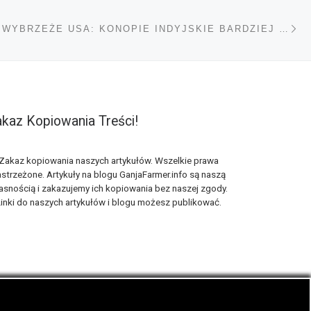
Na
TÓW
ZACHODNIE WYBRZEŻE USA: KONOPIE INDYJSKIE BARDZIEJ POPULARNE NIŻ TYTOŃ
kaz Kopiowania Treści!
Zakaz kopiowania naszych artykułów. Wszelkie prawa
strzeżone. Artykuły na blogu GanjaFarmer.info są naszą
asnością i zakazujemy ich kopiowania bez naszej zgody.
inki do naszych artykułów i blogu możesz publikować.