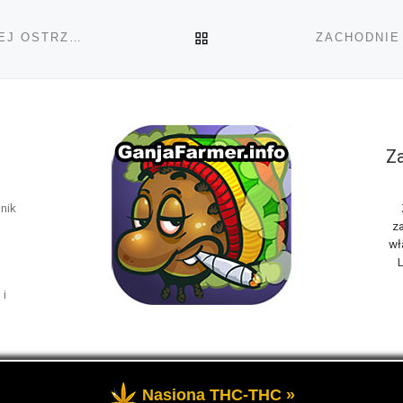
POWRÓT DO LISTY POS
NIEMIECKIE CENTRUM INFORMACJI KONSUMENCKIEJ OSTRZEGA PRZED CBD
Za
nik
za
wł
L
 i
Nasiona THC-THC »