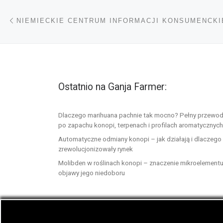
Nawigacja wpisu
Poprzedni wpis
Ostatnio na Ganja Farmer:
Dlaczego marihuana pachnie tak mocno? Pełny przewod
po zapachu konopi, terpenach i profilach aromatycznych
Automatyczne odmiany konopi – jak działają i dlaczego
zrewolucjonizowały rynek
Molibden w roślinach konopi – znaczenie mikroelementu
objawy jego niedoboru