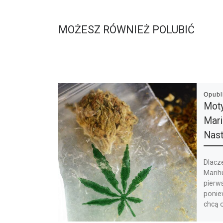
MOŻESZ RÓWNIEŻ POLUBIĆ
Opub
Mot
Mari
Nast
Dlacz
Marih
pierws
ponie
chcą o