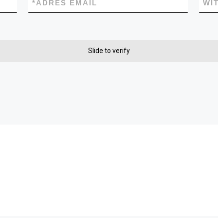
*
ADRES EMAIL
WI
Slide to verify