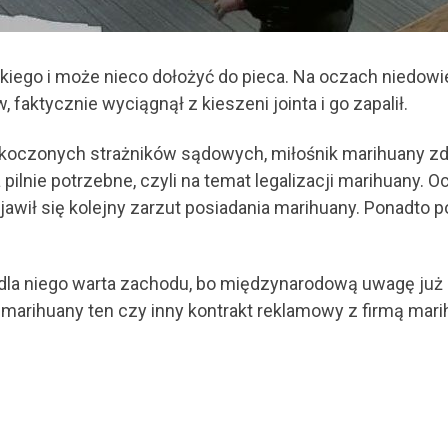
takiego i może nieco dołożyć do pieca. Na oczach niedow
aktycznie wyciągnął z kieszeni jointa i go zapalił.
koczonych strażników sądowych, miłośnik marihuany zdo
 pilnie potrzebne, czyli na temat legalizacji marihuany. 
awił się kolejny zarzut posiadania marihuany. Ponadto 
dla niego warta zachodu, bo międzynarodową uwagę już z
marihuany ten czy inny kontrakt reklamowy z firmą mari