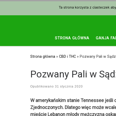
Przejdź do treści
Ta strona korzysta z ciasteczek ab
STRONA GŁÓWNA
GANJA FA
Strona główna
»
CBD i THC
»
Pozwany Pali w Sądzie
Pozwany Pali w Sądz
Opublikowano
31 stycznia 2020
W amerykańskim stanie Tennessee jeśli ch
Zjednoczonych. Dlatego więc może wcale 
mieście Lebanon młody mężczyzna oskarżo