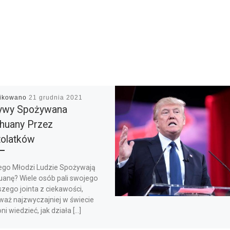
likowano
21 grudnia 2021
ywy Spożywana
huany Przez
olatków
ego Młodzi Ludzie Spożywają
uanę? Wiele osób pali swojego
zego jointa z ciekawości,
waż najzwyczajniej w świecie
ni wiedzieć, jak działa […]