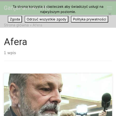
Ta strona korzysta z ciasteczek aby świadczyć usługi na
GanjaFarmer.info
Przejdź do treści
najwyższym poziomie.
Me
Zgoda
Odrzuć wszystkie zgody
Polityka prywatności
Strona główna
»
Afera
Afera
1 wpis
Cannabis w porównaniu do praktycznie wszystkich innych
narkotyków to niegroźna roślina i całkowicie słusznie miliony
ludzi na całym świecie codziennie walczy o jej całkowitą
legalizację dla dorosłych konsumentów. Również wielu
policjantów z niechęcią wykonują swoją pracę w momencie, gdy