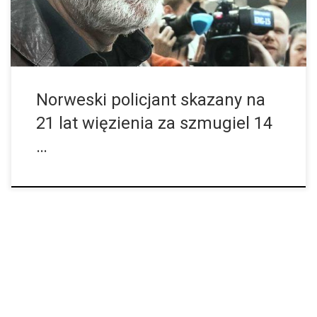
mają ścigać konsumentów cannabisu. Nie ma takich wielu, ale są
tacy, którzy nic nie widzą i nic nie słyszą. Jeszcze inni […]
Norweski policjant skazany na
21 lat więzienia za szmugiel 14
…