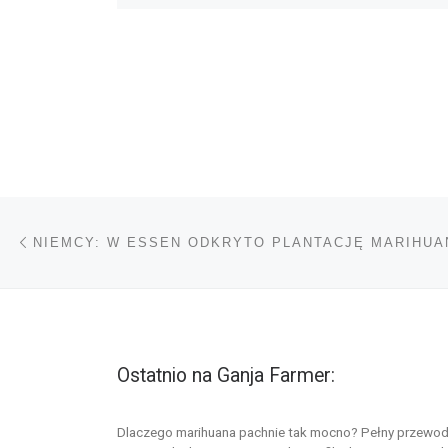
Nawigacja wpisu
Poprzedni wpis
NIEMCY: W ESSEN ODKRYTO PLANTACJĘ MARIHUA
Ostatnio na Ganja Farmer:
Dlaczego marihuana pachnie tak mocno? Pełny przewod