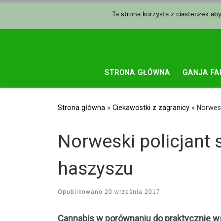
Przejdź do treści
Ta strona korzysta z ciasteczek ab
STRONA GŁÓWNA
GANJA FA
Strona główna
»
Ciekawostki z zagranicy
»
Norwesk
Norweski policjant 
haszyszu
Opublikowano
20 września 2017
Cannabis w porównaniu do praktycznie wsz