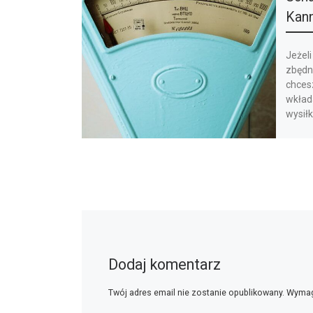
Kann
Jeżeli
zbędn
chcesz
wkłada
wysiłk
Dodaj komentarz
Twój adres email nie zostanie opublikowany.
Wymag