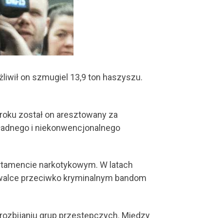
żliwił on szmugiel 13,9 ton haszyszu.
roku został on aresztowany za
ładnego i niekonwencjonalnego
artamencie narkotykowym. W latach
w walce przeciwko kryminalnym bandom
rozbijaniu grup przestępczych. Między