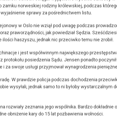
o zamku norweskiej rodziny królewskiej, podczas którego
wyjaśnienie sprawy za pośrednictwem listu.
Rejonowy w Oslo nie wziął pod uwagę podczas prowadz
i oraz praworządności, jak powiedział Sędzia. Sześćdziesi
ilości haszyszu, jednak nic przeciwko temu nie zrobił.
chinacje i jest współwinnym największego przestępstwa
 z protokołu posiedzenia Sądu. Jensen ponadto poczynił s
 i za swoje usługi przyjmował wynagrodzenia pieniężne
dradę. W prawdzie policja podczas dochodzenia przeciwko
sobie wysyłali, jednak samo to ni byłoby wystarczalnym
a rozwiały zeznania jego wspólnika. Bardzo dokładnie op
dne obniżenie kary do 15 lat pozbawienia wolności.