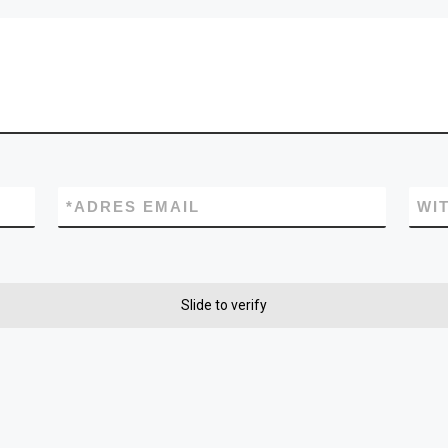
*
ADRES EMAIL
WI
Slide to verify