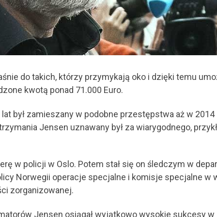
aśnie do takich, którzy przymykają oko i dzięki temu umo
odzone kwotą ponad 71.000 Euro.
 lat był zamieszany w podobne przestępstwa aż w 2014 
trzymania Jensen uznawany był za wiarygodnego, przyk
ierę w policji w Oslo. Potem stał się on śledczym w dep
licy Norwegii operacje specjalne i komisje specjalne 
ci zorganizowanej.
ormatorów Jensen osiągał wyjątkowo wysokie sukcesy w 