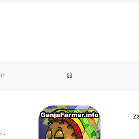
POWRÓT DO LISTY POS
NY
Za
nik