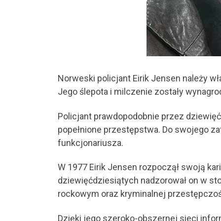
Norweski policjant Eirik Jensen należy wł
Jego ślepota i milczenie zostały wynagr
Policjant prawdopodobnie przez dziewięć
popełnione przestępstwa. Do swojego za
funkcjonariusza.
W 1977 Eirik Jensen rozpoczął swoją kar
dziewięćdziesiątych nadzorował on w sto
rockowym oraz kryminalnej przestępczoś
Dzięki jego szeroko-obszernej sieci inf