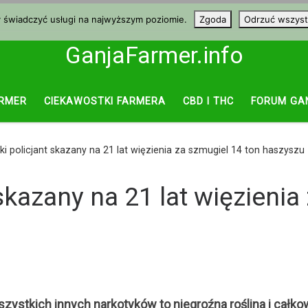
y świadczyć usługi na najwyższym poziomie.
Zgoda
Odrzuć wszyst
GanjaFarmer.info
RMER
CIEKAWOSTKI FARMERA
CBD I THC
FORUM GA
i policjant skazany na 21 lat więzienia za szmugiel 14 ton haszyszu
skazany na 21 lat więzienia
ystkich innych narkotyków to niegroźna roślina i całkow