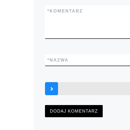
*
KOMENTARZ
*
NAZWA