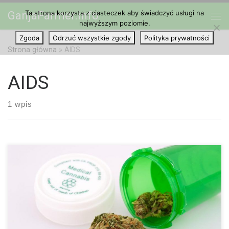
Ta strona korzysta z ciasteczek aby świadczyć usługi na
GanjaFarmer.info
Przejdź do treści
najwyższym poziomie.
Me
Zgoda
Odrzuć wszystkie zgody
Polityka prywatności
Strona główna
»
AIDS
AIDS
1 wpis
Medyczna marihuana to gorący temat. Wiele państw dostrzega
jej zalety i decyduje się na legalizację do celów leczniczych.
Niektórzy ludzie są jednak ciągle tego zdania, że marihuana to
niebezpieczny narkotyk. Medyczna marihuana może jednak w
rzeczywistości ratować życie. NUDNOŚCI U CHORYCH NA
NOWOTWÓR Najpopularniejsze zastosowanie marihuany w