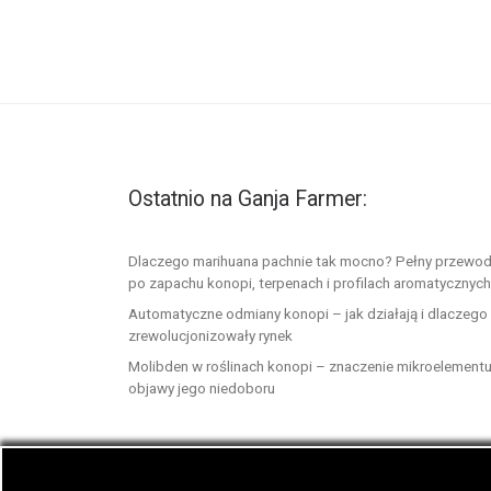
Ostatnio na Ganja Farmer:
Dlaczego marihuana pachnie tak mocno? Pełny przewod
po zapachu konopi, terpenach i profilach aromatycznych
Automatyczne odmiany konopi – jak działają i dlaczego
zrewolucjonizowały rynek
Molibden w roślinach konopi – znaczenie mikroelementu
objawy jego niedoboru