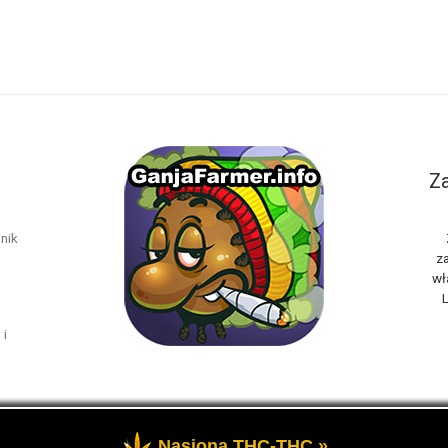
Za
nik
za
wł
L
 i
Nasiona THC-THC »