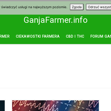
y świadczyć usługi na najwyższym poziomie.
Zgoda
Odrzuć wszyst
GanjaFarmer.info
RMER
CIEKAWOSTKI FARMERA
CBD I THC
FORUM GA
Według badań nadużywanie alkoholu zmienia