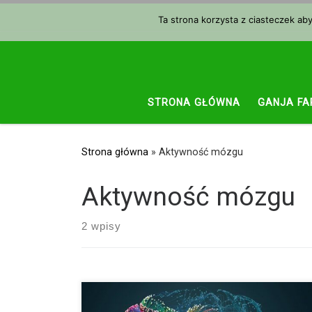
Przejdź do treści
Ta strona korzysta z ciasteczek ab
STRONA GŁÓWNA
GANJA FA
Strona główna
»
Aktywność mózgu
Aktywność mózgu
2 wpisy
Za pomocą rezonansu magnetycznego zbadano, w