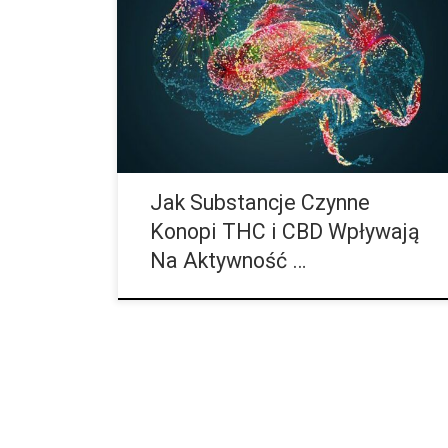
jaki sposób konopie indyjskie wpływają na sieci
spoczynkowe mózgu. Przede wszystkim efekt CBD
był inny niż oczekiwano. Nasz mózg nigdy nie jest w
stanie spoczynku. Zawsze jest w jakiś sposób
aktywny. Badania nad mózgiem wykazały, że pewne
obszary mózgu komunikują się ze sobą nawet wtedy,
gdy jesteśmy w stanie spoczynku, kiedy nie śpimy,
ale […]
Jak Substancje Czynne
Konopi THC i CBD Wpływają
Na Aktywność …