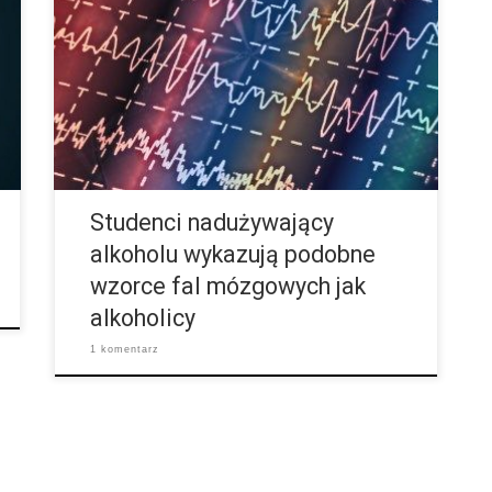
aktywność mózgu u młodych ludzi. Jest to możliwie
wczesna wskazówka na uszkodzenia mózgu. Jak
wiadomo nasz mózg znajduje się „pod prądem”.
Każda komórka nerwowa wytwarza małe impulsy
elektryczne. Poprzez wzajemne oddziaływanie
wszystkich komórek nerwowych wytwarzają się
różne wzorce fal mózgowych, które można
zarejestrować za pomocą elektrod. Na
elektroencefalogramie (EEG) ukazują się różne
krzywe, które w […]
Studenci nadużywający
alkoholu wykazują podobne
wzorce fal mózgowych jak
alkoholicy
1 komentarz