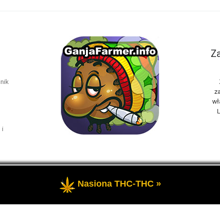
Za
nik
za
wł
L
 i
Nasiona THC-THC »
rzeżone
- Marihuana THC i rośliny konopi oraz cannabis CBD, to t