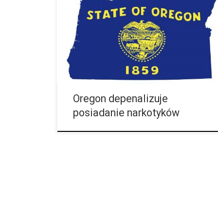
zalegalizowały zarówno posiadanie do celów
rekreacyjnych jak i spożywanie oraz handel
marihuany. Teraz prawodawcy stanu znanego pod
nazwą „Beaver State“ idą jeszcze dalej jeśli chodzi o
politykę narkotykową. Legislatura stanu Oregon w
zeszłym tygodniu wdrożyła kolejną ustawę, która
mocno redukuje kary dla osób, które po raz pierwszy
zostały przyłapane na posiadaniu małych […]
Oregon depenalizuje
posiadanie narkotyków