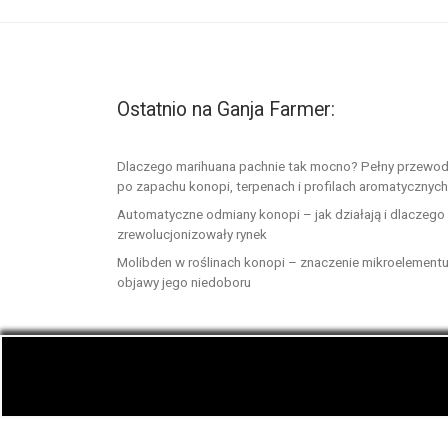
Ostatnio na Ganja Farmer:
Dlaczego marihuana pachnie tak mocno? Pełny przewod
po zapachu konopi, terpenach i profilach aromatycznych
Automatyczne odmiany konopi – jak działają i dlaczego
zrewolucjonizowały rynek
Molibden w roślinach konopi – znaczenie mikroelementu
objawy jego niedoboru
© 2026
GanjaFarmer.info
– Wszelkie prawa zast