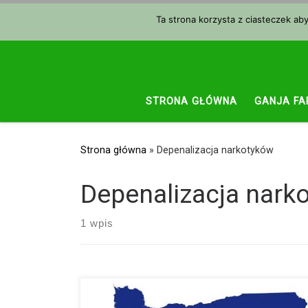
Przejdź do treści
Ta strona korzysta z ciasteczek ab
STRONA GŁÓWNA
GANJA FA
Strona główna
»
Depenalizacja narkotyków
Depenalizacja nark
1 wpis
Oregon zalicza się do tych Stanów USA, które