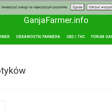
y świadczyć usługi na najwyższym poziomie.
Zgoda
Odrzuć wszyst
GanjaFarmer.info
RMER
CIEKAWOSTKI FARMERA
CBD I THC
FORUM GA
otyków