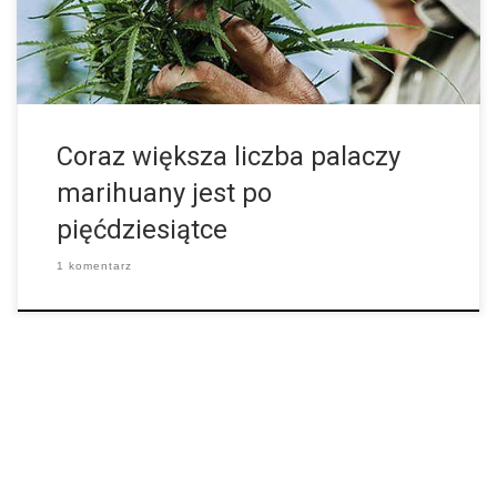
osiągnęła już wiek pięćdziesięciu lat i wygląda na to, że odkryła
dla […]
Coraz większa liczba palaczy
marihuany jest po
pięćdziesiątce
1 komentarz