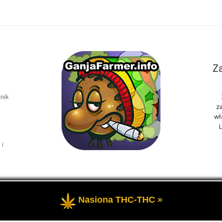
Za
nik
za
wł
L
 i
Nasiona THC-THC »
rzeżone
- Marihuana THC i rośliny konopi oraz cannabis CBD, to t