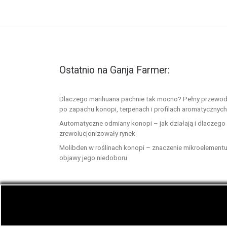
Ostatnio na Ganja Farmer:
Dlaczego marihuana pachnie tak mocno? Pełny przewod
po zapachu konopi, terpenach i profilach aromatycznych
Automatyczne odmiany konopi – jak działają i dlaczego
zrewolucjonizowały rynek
Molibden w roślinach konopi – znaczenie mikroelementu
objawy jego niedoboru
© 2026
GanjaFarmer.info
– Wszelkie prawa zast