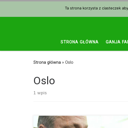
Przejdź do treści
Ta strona korzysta z ciasteczek ab
STRONA GŁÓWNA
GANJA FA
Strona główna
»
Oslo
Oslo
1 wpis
Cannabis w porównaniu do praktycznie wszystkich