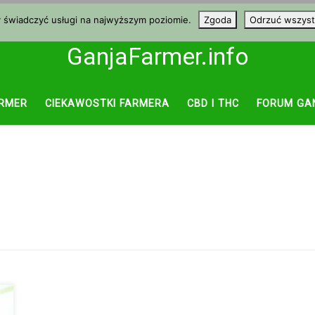
y świadczyć usługi na najwyższym poziomie.
Zgoda
Odrzuć wszyst
GanjaFarmer.info
RMER
CIEKAWOSTKI FARMERA
CBD I THC
FORUM GA