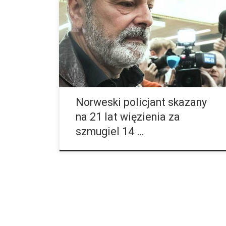
innych narkotyków to niegroźna roślina i całkowicie
słusznie miliony ludzi na całym świecie codziennie
walczy o jej całkowitą legalizację dla dorosłych
konsumentów. Również wielu policjantów z niechęcią
wykonują swoją pracę w momencie, gdy mają ścigać
konsumentów cannabisu. Nie ma takich wielu, ale są
tacy, którzy nic nie widzą i nic nie słyszą. Jeszcze inni
[…]
Norweski policjant skazany
na 21 lat więzienia za
szmugiel 14 …