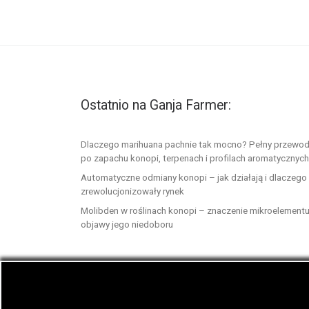
Ostatnio na Ganja Farmer:
Dlaczego marihuana pachnie tak mocno? Pełny przewod
po zapachu konopi, terpenach i profilach aromatycznych
Automatyczne odmiany konopi – jak działają i dlaczego
zrewolucjonizowały rynek
Molibden w roślinach konopi – znaczenie mikroelementu
objawy jego niedoboru
© 2026
GanjaFarmer.info
– Wszelkie prawa zast