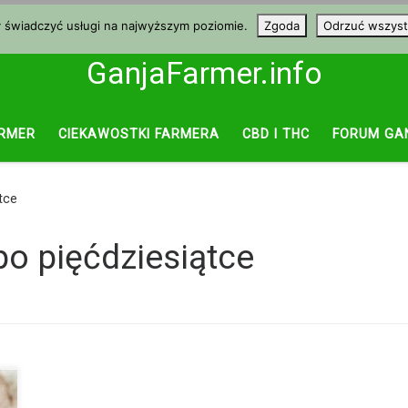
y świadczyć usługi na najwyższym poziomie.
Zgoda
Odrzuć wszyst
GanjaFarmer.info
RMER
CIEKAWOSTKI FARMERA
CBD I THC
FORUM GA
tce
po pięćdziesiątce