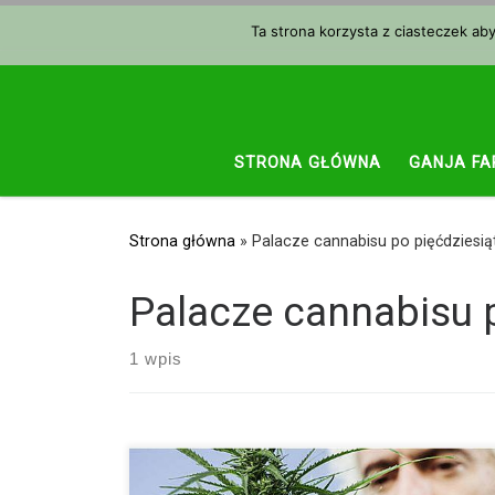
Przejdź do treści
Ta strona korzysta z ciasteczek ab
STRONA GŁÓWNA
GANJA FA
Strona główna
»
Palacze cannabisu po pięćdziesią
Palacze cannabisu 
1 wpis
Typowy palacz marihuany jest wyobrażeniu wielu