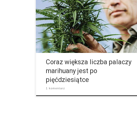
ludzi przede wszystkim młodego wieku. Jednak
palenie trawki jest już od dawna rozprzestrzenione
nie tylko wśród młodszej generacji. Według
najnowszych badań konsumpcja cannabisu w USA
wśród ludzi po pięćdziesiątym roku życia wzrasta.
Jest to generacja tak zwanych babyboomerów, która
w między czasie osiągnęła już wiek pięćdziesięciu lat
i wygląda na to, że odkryła dla […]
Coraz większa liczba palaczy
marihuany jest po
pięćdziesiątce
1 komentarz