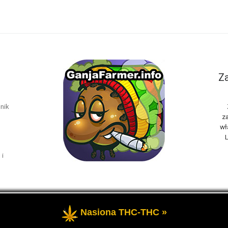
Za
nik
za
wł
L
 i
Nasiona THC-THC »
rzeżone
- Marihuana THC i rośliny konopi oraz cannabis CBD, to t