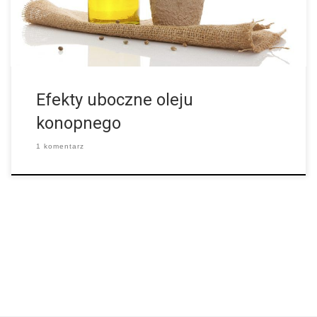
mamy tzw. haj. Z reguły nie istnieje coś takiego jak
przedawkowanie w […]
Efekty uboczne oleju
konopnego
1 komentarz