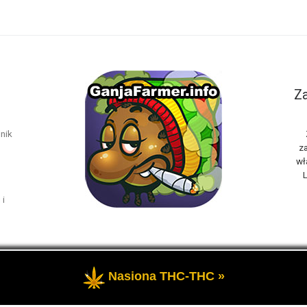
Za
nik
za
wł
L
 i
Nasiona THC-THC »
rzeżone
- Marihuana THC i rośliny konopi oraz cannabis CBD, to t