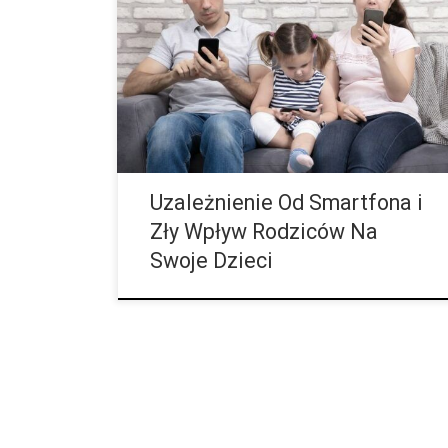
w swój telefon, to ich dzieci zazwyczaj robią to
samo, co sugerują badania z Korei Południowej.
Lekko pochylona głowa i wzrok skierowany w mały
ekran. Jeśli ludzie jak zahipnotyzowani spoglądają
na swój smartfon i niemalże nie zauważają swojego
otoczenia, to żartobliwie nazywamy ich „smombie”.
Jest to połączenie słów „smartphone” i „zombie”.
Sile […]
Uzależnienie Od Smartfona i
Zły Wpływ Rodziców Na
Swoje Dzieci