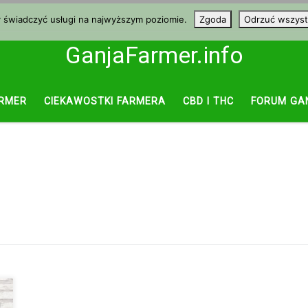
y świadczyć usługi na najwyższym poziomie.
Zgoda
Odrzuć wszyst
GanjaFarmer.info
RMER
CIEKAWOSTKI FARMERA
CBD I THC
FORUM GA