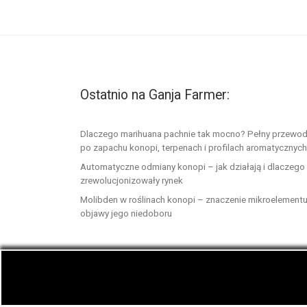
Ostatnio na Ganja Farmer:
Dlaczego marihuana pachnie tak mocno? Pełny przewod
po zapachu konopi, terpenach i profilach aromatycznych
Automatyczne odmiany konopi – jak działają i dlaczego
zrewolucjonizowały rynek
Molibden w roślinach konopi – znaczenie mikroelementu
objawy jego niedoboru
© 2026
GanjaFarmer.info
– Wszelkie prawa zast