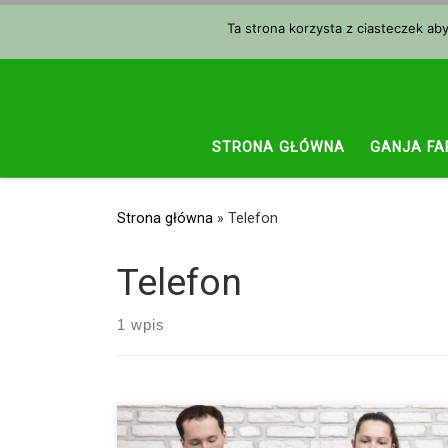
Przejdź do treści
Ta strona korzysta z ciasteczek ab
STRONA GŁÓWNA
GANJA FA
Strona główna
»
Telefon
Telefon
1 wpis
Uwaga na „Smombie”! Jeśli rodzice ciągle gapią się