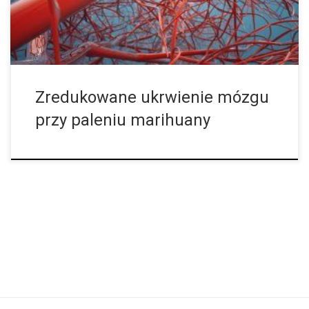
przedstawiono dowody na to, że cannabis jednak działa
szkodliwie na ukrwienie mózgu. […]
Zredukowane ukrwienie mózgu
przy paleniu marihuany