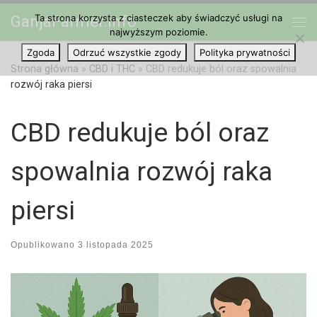
Ta strona korzysta z ciasteczek aby świadczyć usługi na
GanjaFarmer.info
Przejdź do treści
najwyższym poziomie.
Me
Zgoda
Odrzuć wszystkie zgody
Polityka prywatności
Strona główna
»
CBD i THC
»
CBD redukuje ból oraz spowalnia
rozwój raka piersi
CBD redukuje ból oraz
spowalnia rozwój raka
piersi
Opublikowano
3 listopada 2025