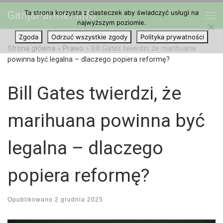
Ta strona korzysta z ciasteczek aby świadczyć usługi na
GanjaFarmer.info
Przejdź do treści
najwyższym poziomie.
Me
Zgoda
Odrzuć wszystkie zgody
Polityka prywatności
Strona główna
»
Prawo
»
Bill Gates twierdzi, że marihuana
powinna być legalna – dlaczego popiera reformę?
Bill Gates twierdzi, że
marihuana powinna być
legalna – dlaczego
popiera reformę?
Opublikowano
2 grudnia 2025