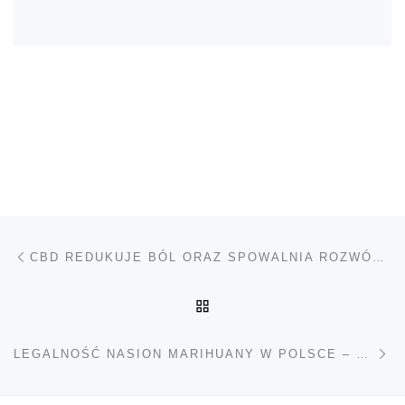
Nawigacja wpisu
Poprzedni wpis
CBD REDUKUJE BÓL ORAZ SPOWALNIA ROZWÓJ RAKA PIERSI
POWRÓT DO LISTY POS
Na
LEGALNOŚĆ NASION MARIHUANY W POLSCE – CO WOLNO, A CZEGO ZABRANIA PRAWO?