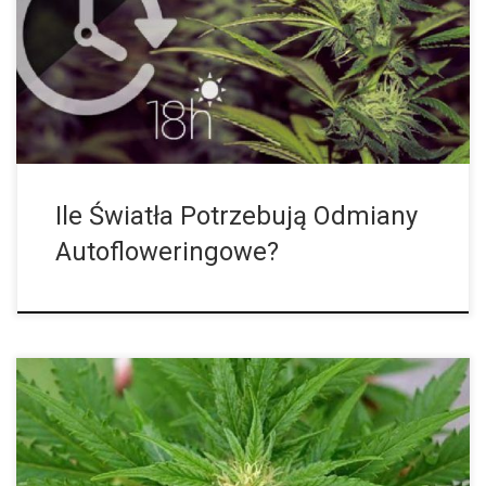
niezależnie od cyklu naświetlania. Podejrzewa się, że miejscem
naturalnego pochodzenia gatunku Cannabis Ruderalis, z którego
wywodzą się właśnie odmiany autofloweringowe, jest Syberia.
Kwitnienie tych roślin jest zależne od ich wieku, a nie, jak to
znamy z odmian fotoperiodycznych, od długości […]
Ile Światła Potrzebują Odmiany
Autofloweringowe?
Odmiany marihuany z autofloweringiem zdobyły wiele uwagi i
nadal wzbudzają ogromne zainteresowanie. Podczas gdy po
wprowadzeniu na rynek Lowrydera najpierw musiały walczyć z