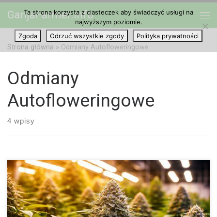
Ta strona korzysta z ciasteczek aby świadczyć usługi na
GanjaFarmer.info
Przejdź do treści
najwyższym poziomie.
Me
Zgoda
Odrzuć wszystkie zgody
Polityka prywatności
Strona główna
»
Odmiany Autofloweringowe
Odmiany
Autofloweringowe
4 wpisy
Automatyczne odmiany konopi od kilku lat należą do najczęściej
omawianych segmentów rynku i trudno się temu dziwić. Jeszcze
stosunkowo niedawno były postrzegane głównie jako
ciekawostka genetyczna oraz rozwiązanie kierowane do