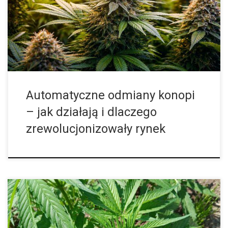
węższego grona odbiorców. Dziś sytuacja wygląda zupełnie
inaczej. Nowoczesne automaty przeszły ogromną przemianę i z
niszowej kategorii stały się pełnoprawnym elementem
współczesnej oferty konopnej, cenionym za swoją specyfikę,
przewidywalność oraz […]
Automatyczne odmiany konopi
– jak działają i dlaczego
zrewolucjonizowały rynek
Same nasiona konopi istnieją od wieków, ale dopiero niedawno
pojawiły się feminizowane nasiona marihuany. Nasiona