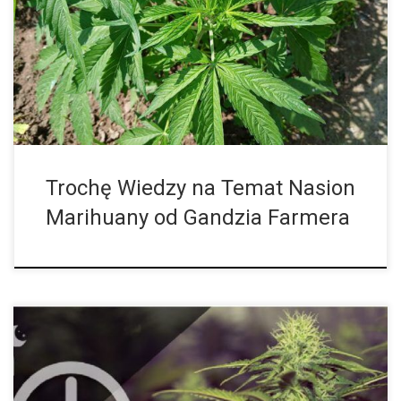
feminizowane są hodowane wyłącznie w celu uzyskania roślin
żeńskich, co jest świetną wiadomością dla hodowców, którzy
chcą uniknąć kłopotów z określaniem płci swoich roślin. Czym
są nasiona feminizowane? Ich sekret sprawia że uprawa jest
wydajniejsza Nie jest łatwo być żeńską rośliną konopi. Rośliny
żeńskie muszą […]
Trochę Wiedzy na Temat Nasion
Marihuany od Gandzia Farmera
Nasiona marihuany z autofloweringiem są najszybciej rosnącymi i
najbardziej wszechstronnymi odmianami tej rośliny. Genetyka
Ruderalisa pozwala odmianom samokwitnącym na kwitnienie