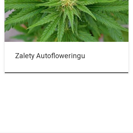
wieloma uprzedzeniami, to w dzisiejszych czasach każdy grower
odkrył już ich ogromny potencjał, nie zapominając o ich małym
wzroście. Co to są rośliny marihuany z autofloweringiem?
Odmiany marihuany z autofloweringiem to odmiany, których
kwitnienie jest zależne od […]
Zalety Autofloweringu