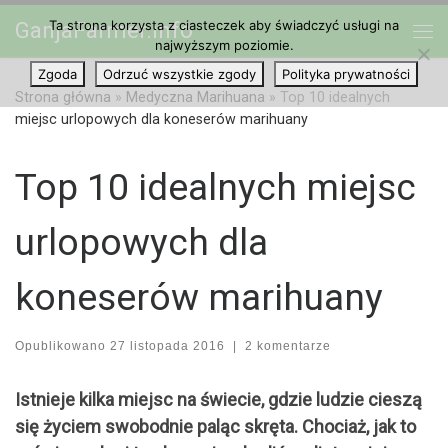
Ta strona korzysta z ciasteczek aby świadczyć usługi na
GanjaFarmer.info
Przejdź do treści
najwyższym poziomie.
Me
Zgoda
Odrzuć wszystkie zgody
Polityka prywatności
Strona główna
»
Medyczna Marihuana
»
Top 10 idealnych
miejsc urlopowych dla koneserów marihuany
Top 10 idealnych miejsc
urlopowych dla
koneserów marihuany
Opublikowano
27 listopada 2016
|
2 komentarze
Istnieje kilka miejsc na świecie, gdzie ludzie cieszą
się życiem swobodnie paląc skręta. Chociaż, jak to