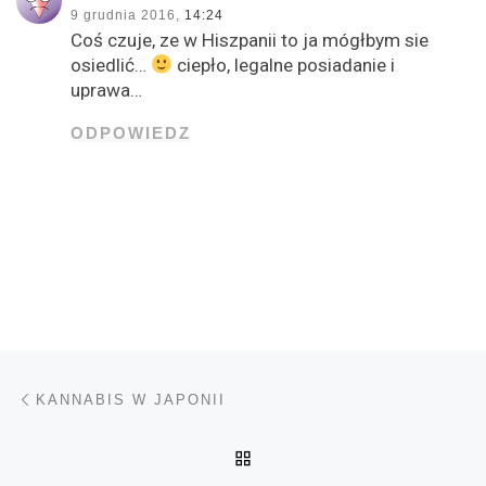
9 grudnia 2016,
14:24
Coś czuje, ze w Hiszpanii to ja mógłbym sie
osiedlić…
ciepło, legalne posiadanie i
uprawa…
ODPOWIEDZ
Nawigacja wpisu
Poprzedni wpis
KANNABIS W JAPONII
POWRÓT DO LISTY POS