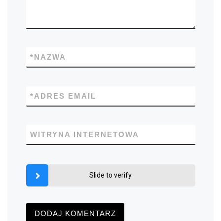
*
NAZWA
*
ADRES EMAIL
WITRYNA INTERNETOWA
Slide to verify