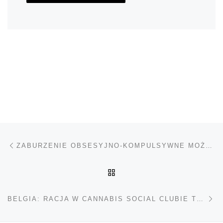
Nawigacja wpisu
Poprzedni wpis
ZABURZENIE OBSESYJNO-KOMPULSYWNE MOŻE WSPOMÓC NADUŻYWANIE CANNABISU
POWRÓT DO LISTY POS
Na
BELGIA: RACJA W CANNABIS SOCIAL CLUBIE TREKT UW PLANT