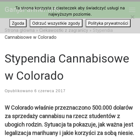
Ta strona korzysta z ciasteczek aby świadczyć usługi na
GanjaFarmer.info
Przejdź do treści
najwyższym poziomie.
Me
Zgoda
Odrzuć wszystkie zgody
Polityka prywatności
Strona główna
»
Ciekawostki z zagranicy
»
Stypendia
Cannabisowe w Colorado
Stypendia Cannabisowe
w Colorado
Opublikowano
6 czerwca 2017
W Colorado właśnie przeznaczono 500.000 dolarów
za sprzedaży cannabisu na rzecz studentów z
ubogich rodzin. Sytuacja ta pokazuje, jak ważna jest
legalizacja marihuany i jakie korzyści za sobą niesie.