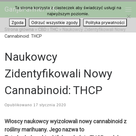
Ta strona korzysta z ciasteczek aby świadczyć usługi na
GanjaFarmer.info
Przejdź do treści
najwyższym poziomie.
Me
Zgoda
Odrzuć wszystkie zgody
Polityka prywatności
Strona główna
»
CBD i THC
»
Naukowcy Zidentyfikowali Nowy
Cannabinoid: THCP
Naukowcy
Zidentyfikowali Nowy
Cannabinoid: THCP
Opublikowano
17 stycznia 2020
Włoscy naukowcy wyizolowali nowy cannabinoid z
rośliny marihuany. Jego nazwa to