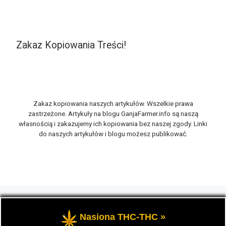
Zakaz Kopiowania Treści!
Zakaz kopiowania naszych artykułów. Wszelkie prawa
zastrzeżone. Artykuły na blogu GanjaFarmer.info są naszą
własnością i zakazujemy ich kopiowania bez naszej zgody. Linki
do naszych artykułów i blogu możesz publikować.
© 2026
GanjaFarmer.info
– Wszelkie prawa zastrzeżone
-
Marihuana THC i rośliny konopi oraz cannabis CBD, to
Nasiona THC-THC »
tematyka blogu konopnego Ganja Farmer.