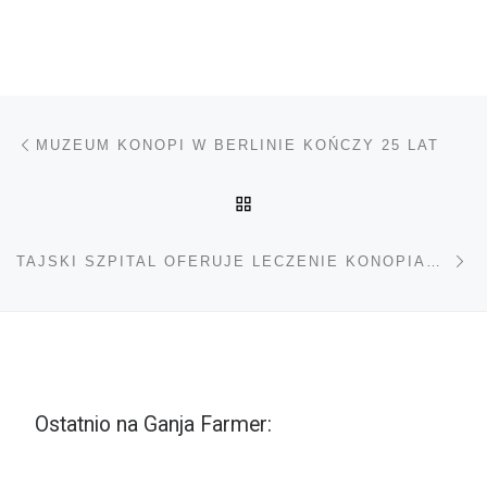
Nawigacja wpisu
Poprzedni wpis
MUZEUM KONOPI W BERLINIE KOŃCZY 25 LAT
POWRÓT DO LISTY POS
Na
TAJSKI SZPITAL OFERUJE LECZENIE KONOPIAMI INDYJSKIMI
Ostatnio na Ganja Farmer: