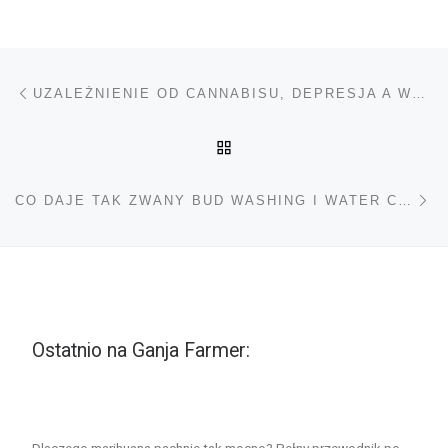
Nawigacja wpisu
Poprzedni wpis
UZALEŻNIENIE OD CANNABISU, DEPRESJA A WYJŚCIE Z NAŁOGU
POWRÓT DO LISTY POS
Na
CO DAJE TAK ZWANY BUD WASHING I WATER CURING?
Ostatnio na Ganja Farmer: