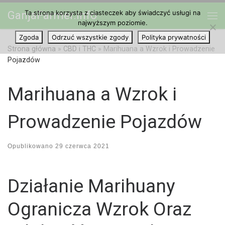
Ta strona korzysta z ciasteczek aby świadczyć usługi na
GanjaFarmer.info
Przejdź do treści
najwyższym poziomie.
Me
Zgoda
Odrzuć wszystkie zgody
Polityka prywatności
Strona główna
»
CBD i THC
»
Marihuana a Wzrok i Prowadzenie
Pojazdów
Marihuana a Wzrok i
Prowadzenie Pojazdów
Opublikowano
29 czerwca 2021
Działanie Marihuany
Ogranicza Wzrok Oraz