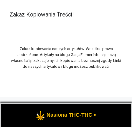
Zakaz Kopiowania Treści!
Zakaz kopiowania naszych artykułów. Wszelkie prawa
zastrzeżone. Artykuły na blogu GanjaFarmer.info są naszą
własnością i zakazujemy ich kopiowania bez naszej zgody. Linki
do naszych artykułów i blogu możesz publikować.
© 2026
GanjaFarmer.info
– Wszelkie prawa zastrzeżone
-
Marihuana THC i rośliny konopi oraz cannabis CBD, to
Nasiona THC-THC »
tematyka blogu konopnego Ganja Farmer.