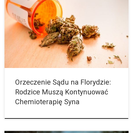
Rodzice trzyletniego chłopczyka w USA uznali, że chemioterapia
jest dla niego za zbyt niebezpieczna. Przerwali więc ja i zamiast
tego zaczęli podawać synowi medyczną marihuanę. Teraz
interweniował sąd. Sąd na Florydzie orzekł, że chemioterapia
trzyletniego chłopca chorego na raka musi być kontynuowana –
wbrew woli jego rodziców. W kwietniu u dziecka zdiagnozowano
ostrą białaczkę limfatyczną. Lekarze stosowali u chłopca
chemioterapię, […]
Orzeczenie Sądu na Florydzie:
Rodzice Muszą Kontynuować
Chemioterapię Syna