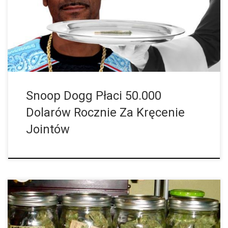
pokazywać się z jointem w ustach. Widziano go już nawet przed
domem amerykańskiego prezydenta, Białym Domem w
Waszyngtonie. Byłbyś bardziej zdziwiony, gdybyś kiedykolwiek
spotkał go bez jointa. Konsumpcja marihuany należy już po
prostu […]
Snoop Dogg Płaci 50.000
Dolarów Rocznie Za Kręcenie
Jointów
Jeśli zebraną marihuanę dodatkowo fermentujemy po jej
wysuszeniu, to chlorofil, którego palacze nie chcą w swoim ziole,