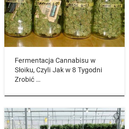
rozkłada się przy pomocy mikroorganizmów. Niepsychoaktywny
kwas THCA staje się podczas tego procesu psychoaktywnym
THC. Proces ten zajmuje dużo czasu, ale zdecydowanie się
opłaca. Fermentacja marihuany w słoiku wcale nie jest też taka
trudna. Smak i zapach fermentowanej marihuany ulegają zmianie
i nie […]
Fermentacja Cannabisu w
Słoiku, Czyli Jak w 8 Tygodni
Zrobić …
Zgodnie z prognozą brytyjskiej firmy Prohibition Partners,