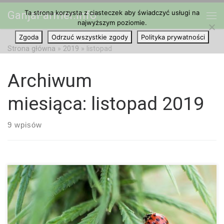
Ta strona korzysta z ciasteczek aby świadczyć usługi na
GanjaFarmer.info
Przejdź do treści
najwyższym poziomie.
Me
Zgoda
Odrzuć wszystkie zgody
Polityka prywatności
Strona główna
»
2019
»
listopad
Archiwum
miesiąca:
listopad 2019
9 wpisów
Mniejszościowa partia SSW składa wniosek o legalizację
marihuany. Jednak przeszkody prawne dla Schleswig-Holstein,
aby przejść przez to samotnie, są wysokie. „Dzięki temu