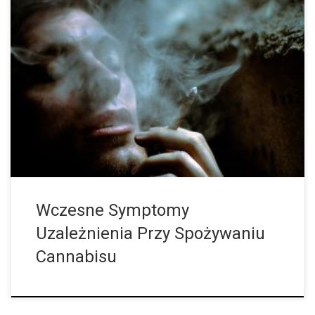
Większość konsumentów marihuany pozostaje przy
stosunkowo nieszkodliwej konsumpcji w wolnym czasie dla
relaksu. Jednak niektórzy uzależniają się od niej. Ostatnie
badanie pokazuje, że pierwsze objawy uzależnienia mogą
pojawić się już w krótkim okresie czasu. Każdy, kto próbuje
marihuany często robi to razem ze swoimi przyjaciółmi.
Problematyczna konsumpcja często rozwija się wtedy, gdy
konsumenci w coraz większym stopniu zaczynają sami ją […]
Wczesne Symptomy
Uzależnienia Przy Spożywaniu
Cannabisu