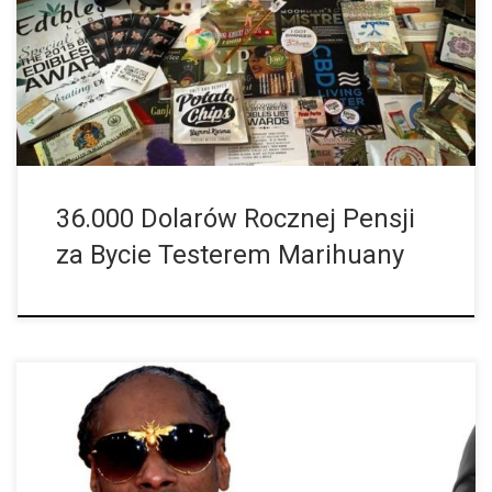
oceanu ciekawe pogłoski. Tym razem jest to ogłoszenie o pracę,
które sprawi, że wszyscy miłośnicy marihuany zielenieją z
zazdrości. Firma produkująca marihuanę o brzmiącej nazwie
„American Marijuana” poszukuje ludzi, których pasją jest
marihuana i którzy zgadzają się […]
36.000 Dolarów Rocznej Pensji
za Bycie Testerem Marihuany
Amerykański raper Snoop Dogg jest znany na całym świecie ze
swojego niezwykłego stylu życia, czyli z palenia marihuany. W
międzyczasie może sobie pozwolić na to, by wszędzie