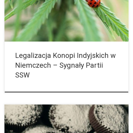
tematowi tak zwana „jamajska” koalicja (nazwa wzięła się od
barw partii tworzących koalicję w niemieckim parlamencie) może
dotrzymać kroku swojej nazwie”, mówi Lars Harms. Deputowany
SSW jest w najlepszym nastroju: propozycja jego
mniejszościowej partii, aby pozwolić na modelowy […]
Legalizacja Konopi Indyjskich w
Niemczech – Sygnały Partii
SSW
Nieopodal niemieckiego miasta Rostock pogrzeb, a raczej
stypa, stała się dla niektórych gości niespodziewanym
haszyszowym happeningiem z powodu pomyłki z ciastem. 18-