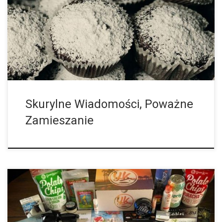
letnia córka pracownika karczmy, która zorganizowała
uroczystość pogrzebową, prawdopodobnie niejednokrotnie
piekła ciasta na takie uroczystości. Jednak tym razem doszło
do poważnej pomyłki, ponieważ dziewczyna upiekła ciasto z
dodatkiem marihuany, a ta psychoaktywna przekąska była
przeznaczona do prywatnej konsumpcji i […]
Skurylne Wiadomości, Poważne
Zamieszanie
Czasami naprawdę można pozazdrościć Amerykanom,
przynajmniej tym, którzy mieszkają w stanach, gdzie marihuana
jest już zalegalizowana. Po raz kolejny dopływają do nas zza