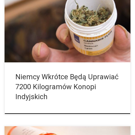
Dwie firmy uzyskały kontrakt na wyprodukowanie 7200
kilogramów medycznej marihuany w ciągu najbliższych czterech
lat. Pierwsze zbiory planowane są na koniec 2020 roku. Od
marca 2017r. w Niemczech dostępna jest marihuana na receptę,
czyli prościej mówiąc medyczna marihuana. Teraz substancja ta
może być uprawiana na wielką skalę. Bundesinstitut für
Arzneimittel und Medizinprodukte, czyli Federalny Instytut
Środków i Produktów Medycznych (BfArM) […]
Niemcy Wkrótce Będą Uprawiać
7200 Kilogramów Konopi
Indyjskich