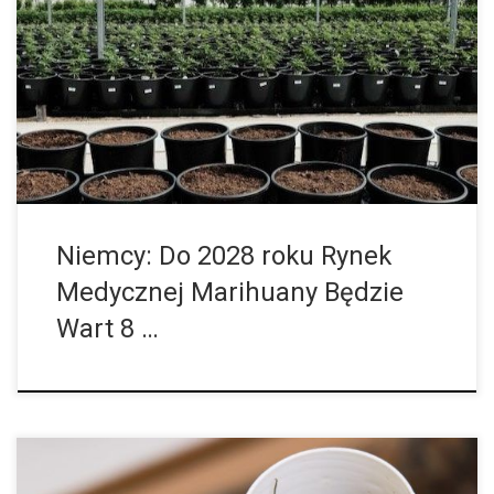
niemiecki rynek do 2028 roku ma wygenerować miliardy euro ze
sprzedaży medycznej marihuany. Od czasu, gdy w marcu 2017
roku niemiecki rząd wydał zgodę na przepisywanie medycznej
marihuany, coraz więcej pacjentów chce wykorzystać potencjał
tej rośliny do leczenia różnych dolegliwości i chorób. W 2018
roku kasy chorych zarejestrowały wpływ recept na medyczną
marihuanę […]
Niemcy: Do 2028 roku Rynek
Medycznej Marihuany Będzie
Wart 8 …