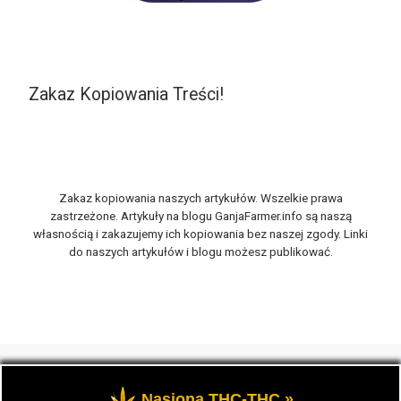
Zakaz Kopiowania Treści!
Zakaz kopiowania naszych artykułów. Wszelkie prawa
zastrzeżone. Artykuły na blogu GanjaFarmer.info są naszą
własnością i zakazujemy ich kopiowania bez naszej zgody. Linki
do naszych artykułów i blogu możesz publikować.
© 2026
GanjaFarmer.info
– Wszelkie prawa zastrzeżone
-
Marihuana THC i rośliny konopi oraz cannabis CBD, to
Nasiona THC-THC »