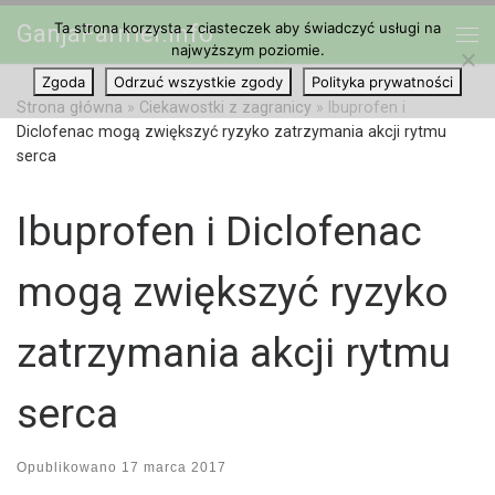
Ta strona korzysta z ciasteczek aby świadczyć usługi na
GanjaFarmer.info
Przejdź do treści
najwyższym poziomie.
Me
Zgoda
Odrzuć wszystkie zgody
Polityka prywatności
Strona główna
»
Ciekawostki z zagranicy
»
Ibuprofen i
Diclofenac mogą zwiększyć ryzyko zatrzymania akcji rytmu
serca
Ibuprofen i Diclofenac
mogą zwiększyć ryzyko
zatrzymania akcji rytmu
serca
Opublikowano
17 marca 2017