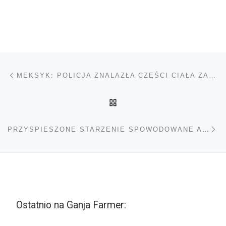
Nawigacja wpisu
Poprzedni wpis
MEKSYK: POLICJA ZNALAZŁA CZĘŚCI CIAŁA ZAPAKOWANE W REKLAMÓWKI
POWRÓT DO LISTY POS
Na
PRZYSPIESZONE STARZENIE SPOWODOWANE AMFETAMINĄ
Ostatnio na Ganja Farmer: