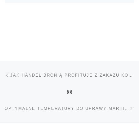
Nawigacja wpisu
Poprzedni wpis
JAK HANDEL BRONIĄ PROFITUJE Z ZAKAZU KONOPI?
POWRÓT DO LISTY POS
Na
OPTYMALNE TEMPERATURY DO UPRAWY MARIHUANY