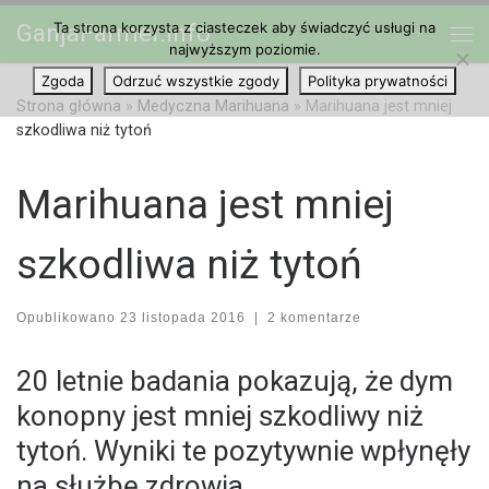
Ta strona korzysta z ciasteczek aby świadczyć usługi na
GanjaFarmer.info
Przejdź do treści
najwyższym poziomie.
Me
Zgoda
Odrzuć wszystkie zgody
Polityka prywatności
Strona główna
»
Medyczna Marihuana
»
Marihuana jest mniej
szkodliwa niż tytoń
Marihuana jest mniej
szkodliwa niż tytoń
Opublikowano
23 listopada 2016
|
2 komentarze
20 letnie badania pokazują, że dym
konopny jest mniej szkodliwy niż
tytoń. Wyniki te pozytywnie wpłynęły
na służbę zdrowia.