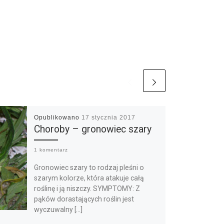
Opublikowano
17 stycznia 2017
Choroby – gronowiec szary
1 komentarz
Gronowiec szary to rodzaj pleśni o
szarym kolorze, która atakuje całą
roślinę i ją niszczy. SYMPTOMY: Z
pąków dorastających roślin jest
wyczuwalny […]