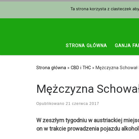
Przejdź do treści
Ta strona korzysta z ciasteczek ab
STRONA GŁÓWNA
GANJA FA
Strona główna
»
CBD i THC
»
Mężczyzna Schował 
Mężczyzna Schował
Opublikowano
21 czerwca 2017
W zeszłym tygodniu w austriackiej miejsc
on w trakcie prowadzenia pojazdu alkohol