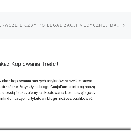
Na
TÓW
NIEMCY: PIERWSZE LICZBY PO LEGALIZACJI MEDYCZNEJ MARIHUANY
kaz Kopiowania Treści!
Zakaz kopiowania naszych artykułów. Wszelkie prawa
strzeżone. Artykuły na blogu GanjaFarmer.info są naszą
asnością i zakazujemy ich kopiowania bez naszej zgody.
inki do naszych artykułów i blogu możesz publikować.