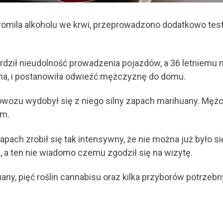
omila alkoholu we krwi, przeprowadzono dodatkowo tes
erdził nieudolność prowadzenia pojazdów, a 36 letniemu
szna, i postanowiła odwieźć mężczyznę do domu.
diowozu wydobył się z niego silny zapach marihuany. M
em.
ach zrobił się tak intensywny, że nie można już było si
a ten nie wiadomo czemu zgodził się na wizytę.
any, pięć roślin cannabisu oraz kilka przyborów potrzebn