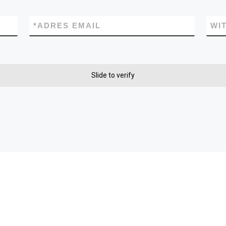
*
ADRES EMAIL
WI
Slide to verify