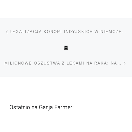
Nawigacja wpisu
Poprzedni wpis
LEGALIZACJA KONOPI INDYJSKICH W NIEMCZECH – SYGNAŁY PARTII SSW
POWRÓT DO LISTY POS
Na
MILIONOWE OSZUSTWA Z LEKAMI NA RAKA: NALOT POLICJI W PÓŁNOCNYCH NIEMCZECH
Ostatnio na Ganja Farmer: