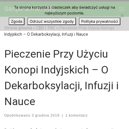
Ta strona korzysta z ciasteczek aby świadczyć usługi na
GanjaFarmer.info
Przejdź do treści
najwyższym poziomie.
Me
Zgoda
Odrzuć wszystkie zgody
Polityka prywatności
Strona główna
»
CBD i THC
»
Pieczenie Przy Użyciu Konopi
Indyjskich – O Dekarboksylacji, Infuzji i Nauce
Pieczenie Przy Użyciu
Konopi Indyjskich – O
Dekarboksylacji, Infuzji i
Nauce
Opublikowano
3 grudnia 2019
|
1 komentarz