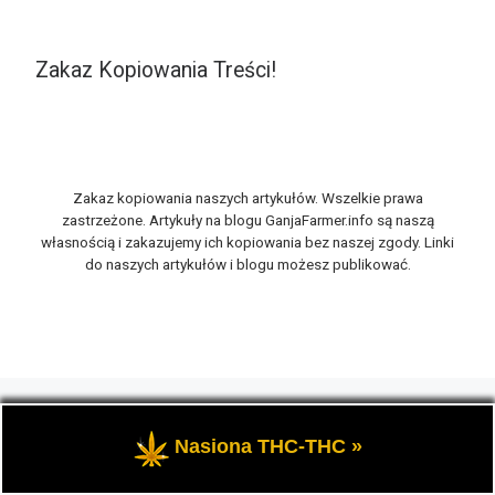
Zakaz Kopiowania Treści!
Zakaz kopiowania naszych artykułów. Wszelkie prawa
zastrzeżone. Artykuły na blogu GanjaFarmer.info są naszą
własnością i zakazujemy ich kopiowania bez naszej zgody. Linki
do naszych artykułów i blogu możesz publikować.
© 2026
GanjaFarmer.info
– Wszelkie prawa zastrzeżone
-
Marihuana THC i rośliny konopi oraz cannabis CBD, to
Nasiona THC-THC »
tematyka blogu konopnego Ganja Farmer.