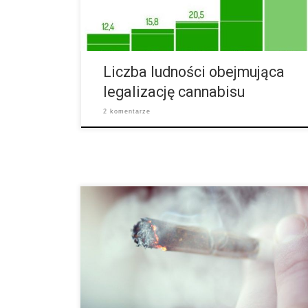
dwa razy więcej ludzi, niż we wszystkich
dotychczasowych Stanach z legalną marihuaną. W
połowie listopada liczba ludności, która obejmuje
legalizację zwiększyła się 3,5-krotnie. […]
Liczba ludności obejmująca
legalizację cannabisu
2 komentarze
Przyjrzyjmy się czynnikom, które sprawiają, że Twój
joint spala się szybciej, bądź wolniej. Szybkość
spalania to czynnik, który może pozytywnie albo
negatywnie wpłynąć na odczucia podczas palenia. 1.
Jakość zioła Wpływ na szybkość spalania jointa ma
w pierwszej kolejności zawartość wilgoci zioła. Jeśli
zioło jest za suche, tzn. takie, że rozsypuje się