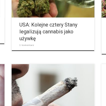
nich chodziło o legalizację marihuany jako używka.
Jedynie Arizona odrzuciła niespodziewanie
większością głosów odpowiednią inicjatywę.
Ponadto wyborcy w Arkansas, Florydzie, Montanie i
Północnej […]
USA: Kolejne cztery Stany
legalizują cannabis jako
używkę
1 komentarz
W badaniach w Nowej Zelandii znaleziono
wskazówki na to, że cannabis dwukrotnie zwiększa
ryzyko apopleksji. Do udaru dochodzi z powodu
niedokrwienia mózgu i nieprawidłowego
zaopatrzenia komórek nerwowych, które mogą
obumrzeć. Typowymi symptomami są paraliże, jak i
też zaburzenia mowy lub czucia. Jak wyjawiły
badania z 2013 roku na Uniwersytecie Auckland w