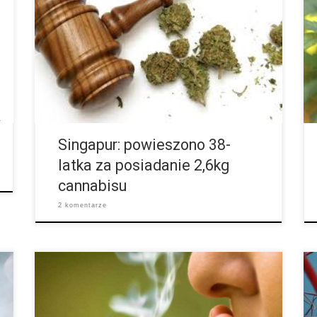
gorzej niż w Polsce jeśli chodzi o marihuanę. Dotarły
do nas straszne wiadomości z Singapuru. 38-letni
mężczyzna z Nigerii, który w 2005 roku
przeprowadził się do Singapuru, aby zacząć tam
karierę footballową, w listopadzie został na
polecenie władz skazany na pozbawienie życia przez
powieszenie. Jak podaje południowoafrykański
portal IOL, mężczyzna został w […]
Singapur: powieszono 38-
latka za posiadanie 2,6kg
cannabisu
2 komentarze
44 latek z Wiednia chyba nie dowiedział się na co
trzeba zwracać szczególną uwagę przy uprawie i
posiadaniu w mieszkaniu marihuany.
Prawdopodobnie mężczyzna nie przejmował się