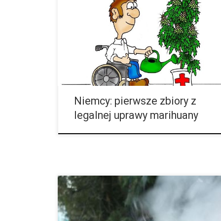
koniec września 2016 roku otrzymał od Ministerstwa
pierwsze pozwolenie na uprawę medycznej
marihuany do własnego użytku, chory na
stwardnienie rozsiane Michael F. właśnie zebrał
swoje pierwsze plony. Według bloga Sensi Seeds 54-
latek z Mannheim zebrał 240g marihuany odmiany
Jorge’s Diamond #1. Pacjent podał, że ta odmiana
pomaga mu w codziennych zmaganiach z […]
Niemcy: pierwsze zbiory z
legalnej uprawy marihuany
Nie stosuje się już środków dyscyplinarnych przy
rekreacyjnym użyciu konopi. Izraelska Armia w
przyszłości nie będzie nakładać żadnych kar
dyscyplinarnych na swoich żołnierzy, którzy w