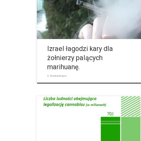
wolnym czasie konsumują marihuanę. Generał, który
jest odpowiedzialny za monitorowanie tej reformy
ogłosił tą wiadomość ludności oraz mediom. Izrael
łagodzi kary dla palących żołnierzy w ten sposób, że
oskarżeni o konsumpcję nie będą od razu […]
Izrael łagodzi kary dla
żołnierzy palących
marihuanę.
1 komentarz
Głosowanie 8. listopada w Stanach Zjednoczonych
powiększyło dwukrotnie liczbę Stanów, w których
całkowicie zalegalizowano cannabis. Już z tego
powodu możemy mówić o narkotykowo-politycznym
trzęsieniu ziemi. Jeszcze bardziej uderzające są
liczby ludności tych Stanów. W samej Kaliforni żyje