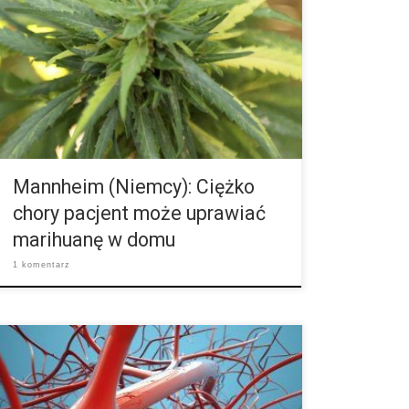
ból lek? Po raz pierwszy w Niemczech pacjent zdany
na leczenie marihuaną może uprawiać ją w domu.
Narodowy Instytut Leków i Produktów Medycznych
zezwolił 53-latkowi na uprawę w swojej łazience
maksymalnie 130 roślin na rok do własnego użytku.
Pacjent ten choruje na stwardnienie rozsiane.
Początkowo wniosek tego mężczyzny odrzucono. W
prawdzie w Niemczech obecnie […]
Mannheim (Niemcy): Ciężko
chory pacjent może uprawiać
marihuanę w domu
1 komentarz
Nasz mózg jest dobrze ukrwiony. Musi tak być, gdyż
mózg ma wysokie zapotrzebowanie energii. Złe
ukrwienie mózgu powoduje zaburzenia koncentracji,
a w najgorszym przypadku utratę przytomności.