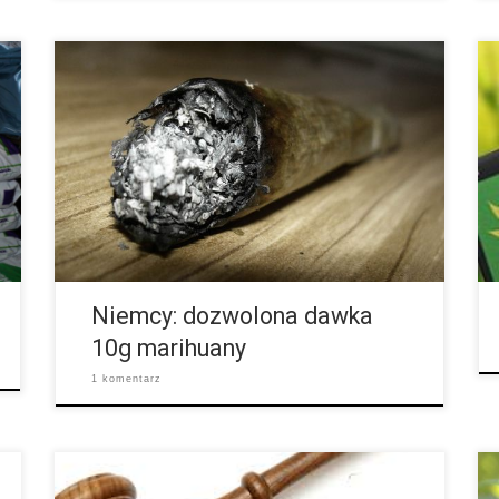
Od 1 stycznia w jednym z niemieckich Landów
złagodzono przepisy. Dotychczas dozwolona była
dawka 6g cannabisu, jaką można posiadać do
własnego użytku. Od 1 stycznia 2017 roku weszło
nowe prawo w życie, które pozwala na posiadanie
10g. Jest to w Niemczech odbierane jako pierwszy
ważny krok w kierunku całkowitej dekryminalizacji
marihuany. Dotychczas takiego kroku nie podjął się
żaden inny ze […]
Niemcy: dozwolona dawka
10g marihuany
1 komentarz
Niestety, albo stety, na świecie dzieje się jeszcze