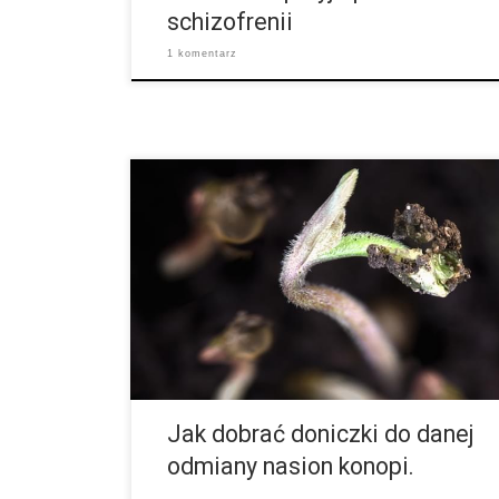
schizofrenii
1 komentarz
Kiełkowanie to najbardziej delikatny i wrażliwy okres
w całej hodowli nasion konopi. jest ona też ważna,
aby wyhodować silne i zdrowe rośliny. Oto porady jak
dobrać doniczki, aby właśnie takie rośliny
wyhodować. 1. DONICZKI I MEDIUM Zanim
wysadzimy nasze nasiona ważnym jest wybór
odpowiednich doniczek i ziemi. Zanim zdecydujemy
się na zwykłą, ogrodową ziemię, musimy odróżnić
nasiona autofloweringowe od feminizowanych. […]
Jak dobrać doniczki do danej
odmiany nasion konopi.