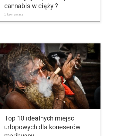
cannabis w ciąży ?
1 komentarz
Istnieje kilka miejsc na świecie, gdzie ludzie cieszą
się życiem swobodnie paląc skręta. Chociaż, jak to
mówią, co kraj to obyczaj, zebraliśmy listę miejsc,
gdzie palacze mają swobodne życie. 1. Holandia
Coffeeshopy w Amsterdamie są znane ze swej
liberalnej gościnności i wysokiej jakości pąków.
Jednakże, jeśli nie jesteś Holendrem, możesz mieć
problem, aby w ogóle do niej wejść. W miejscach […]
Top 10 idealnych miejsc
urlopowych dla koneserów
marihuany