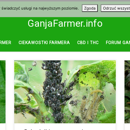
y świadczyć usługi na najwyższym poziomie.
Zgoda
Odrzuć wszyst
GanjaFarmer.info
RMER
CIEKAWOSTKI FARMERA
CBD I THC
FORUM GA
Mszycę wszyscy dobrze znamy, gdyż bardzo lubi
atakować nasze kwiatki w ogródku. SYMPTOMY: Na
spodzie liści widoczne są, w zależności od rodzaju
mszycy, czarne, pomarańczowe albo zielone
zwierzątka. Często tworzą one małe kolonie wzdłuż
żył liści. Ich owalne ciałka mają wielkość ok. 2mm.
OPIS: Mszyca należy do mniej groźnych szkodników
dla cannabisu, ponieważ ich rozprzestrzenianie i
wyrządzane szkody nie są […]