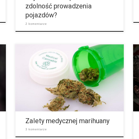
zdolność prowadzenia
pojazdów?
2 komentarze
Medyczna marihuana to gorący temat. Wiele państw
dostrzega jej zalety i decyduje się na legalizację do
celów leczniczych. Niektórzy ludzie są jednak ciągle
tego zdania, że marihuana to niebezpieczny
narkotyk. Medyczna marihuana może jednak w
rzeczywistości ratować życie. NUDNOŚCI U
CHORYCH NA NOWOTWÓR Najpopularniejsze
zastosowanie marihuany w medycynie ma
redukowanie mdłości i wymiotów przy chemioterapii
i naświetlaniu. Badania z 2012 […]
Zalety medycznej marihuany
3 komentarze