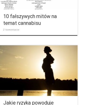
przedawkowanie Nie ma […]
10 fałszywych mitów na
temat cannabisu
2 komentarze
Badania nad skutkami zażywania konopi podczas
ciąży na noworodka do tej pory nie były w stanie
dostarczyć żadnych jasnych wyników. Informacje
dotyczące niższej masy urodzeniowej dziecka lub
późniejszych problemów z zachowaniem nie są w
pełni wyjaśnione. Omawiane są również zaburzenia
mowy, pamięci i uczenia się dla nienarodzonego
dziecka w wyniku zażywania przez matkę konopi
podczas ciąży. Istnieją jednak przesłanki, że […]
Jakie ryzyka powoduje