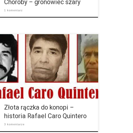
Choroby – gronowiec szary
1 komentarz
Ten mężczyzna wykazał się szczególną zdolnością
do pierwszego w Meksyku handlu narkotykami, na
którym zarobił miliardy. Jednak okazało się, że
Rafael Caro Quintero poszedł za daleko. Po
morderstwie jednego z agentów amerykańska policja
rozpoczęła polowanie. Handel narkotykowy poznał
on już w swoich młodzieńczych latach. Quintero
urodził się w 1952 roku w Badiraguato między
niekończącymi się wzgórzami Sierra Madre – tam, […]
Złota rączka do konopi –
historia Rafael Caro Quintero
3 komentarze