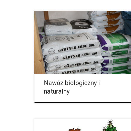
Nawóz biologiczny lub naturalny to nie tylko odchody
zwierząt. Również z roślin i ich resztek można
uzyskać nawóz do nawożenia roślin. Najlepszym na
to przykładem jest kompost. Takie nawozy mogą
być, w zależności od producenta, różnej jakości.
Niektóre mogą strasznie śmierdzieć, dlatego przed
użyciem najlepiej jest kilka nawozów ze sobą
porównać. Jedni uważają, że dzięki takim nawozom
poprawia się smak […]
Nawóz biologiczny i
naturalny
Po tym, jak pierwszy pacjent w Niemczech pod