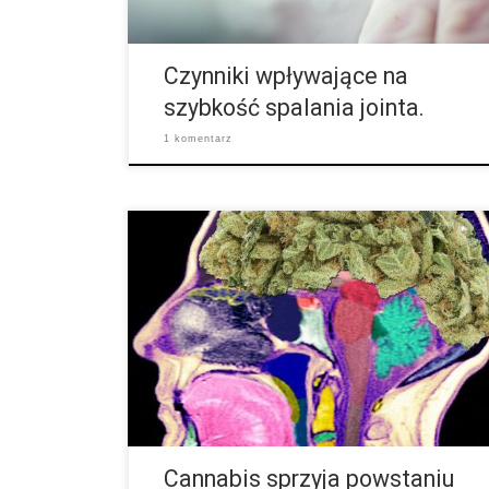
między palcami, to spali się za szybko. Idealny […]
Czynniki wpływające na
szybkość spalania jointa.
1 komentarz
Przez ostatnie dziesięciolecia szereg badań
próbował odpowiedzieć na pytanie, czy i w jaki
sposób zażywanie konopi jest związane z
zaburzeniami psychotycznymi, takimi jak np.
schizofrenia. Australijski zespół badawczy dokonał
przeglądu różnych badań i doszedł do wniosku, że
konopie prawdopodobnie przyspieszają wystąpienie
schizofrenii u zagrożonych osób. W badaniach od
dawna obserwowano związek pomiędzy
zażywaniem konopi i zaburzeniami psychotycznymi.
Ale istnieją różne […]
Cannabis sprzyja powstaniu