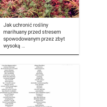
ilość światła albo gorąco. I choć znosi ona lekkie
zmiany temperatur, to od pewnego punktu może
okazywać ona symptomy stresu. Liście robią się
wtedy […]
Jak uchronić rośliny
marihuany przed stresem
spowodowanym przez zbyt
wysoką …
1. Marihuana prowadzi do utraty pamięci Nie istnieją
żadne naukowe badania, które potwierdzają tą tezę.
Wbrew opinii, zły wpływ na pamięć ma tylko alkohol.
2. Zmiany hormonalne Badania w latach 70-tych
sugerowały, że znalazły szkodliwe skutki cannabisu
na hormony płciowe. Jednak nowoczesne badania
obaliły tą tezę. Bardziej pasuje to do alkoholu, który
prowadzi do impotencji. 3. Nieistniejące