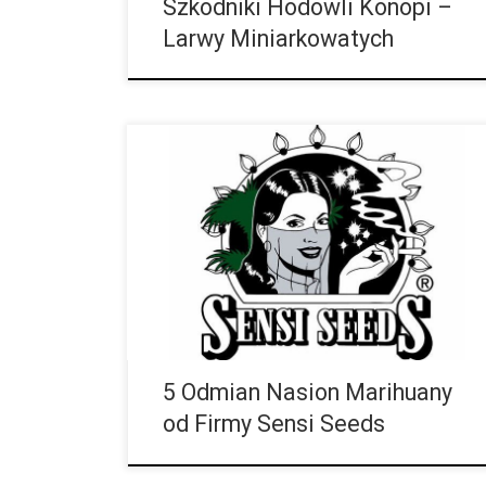
Szkodniki Hodowli Konopi –
Larwy Miniarkowatych
Sensi Seeds to holenderski seedbank, który od wielu
dekad powiększa swój rynek i współpracuje z
wieloma innymi firmami. W ofercie Sensi Seeds
znajdziemy wszystkie odmiany nasion konopi,
począwszy od feminizowanych, poprzez
autofloweringi, aż po medyczną marihuanę. Poniżej
przedstawimy wam 5 przykładowych odmian, które
polecamy. Mother’s Finest Ta odmiana wyróżnia się
krótkim okresem do zakwitu. Po ok. 50-70 dniach ta
hybryda […]
5 Odmian Nasion Marihuany
od Firmy Sensi Seeds