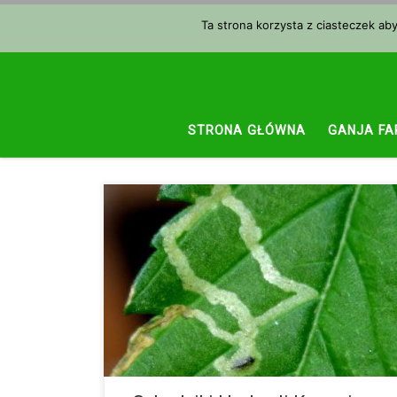
Przejdź do treści
Ta strona korzysta z ciasteczek ab
STRONA GŁÓWNA
GANJA FA
Miniarkowate jest to prawie że nieznany gatunek
muchy, jednak występuje ona na roślinach konopi. Ze
względu na to, że mało o niej wiemy, nie zawsze uda
nam się ją rozpoznać. Udało nam się dotrzeć do kilku
podręczników i znaleźć informacje na temat tego
szkodnika. SYMPTOMY: W liściach pokazują się
jasne tunele. Pod lupą można rozpoznać małą larwę
na środku liścia. […]