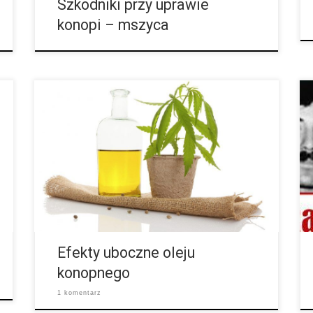
Szkodniki przy uprawie
konopi – mszyca
Olej konopny można użyć na wiele sposobów i do
wielu celów. Bardzo łatwo można zrobić z niego
środek nasenny. Ponadto jest to naturalny
rozluźniacz mięśni i środek przeciwbólowy. Jeśli
samemu robimy olej z konopi, to trudno będzie
określić poziom zawartego THC, które, jak wiadomo,
działa odurzająco, przez co mamy tzw. haj. Z reguły
nie istnieje coś takiego jak przedawkowanie w […]
Efekty uboczne oleju
konopnego
1 komentarz