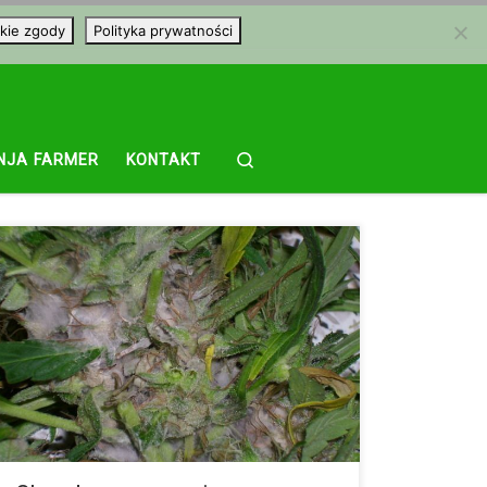
kie zgody
Polityka prywatności
Search
NJA FARMER
KONTAKT
Gronowiec szary to rodzaj pleśni o szarym kolorze,
która atakuje całą roślinę i ją niszczy. SYMPTOMY: Z
pąków dorastających roślin jest wyczuwalny
specyficzny słodkawo zgniły zapach. Niektóre liście
przy topach można bez użycia siły usunąć, gdyż
pleśnieją one u nasady. Jeśli rozsuniemy kwiatostany
na boki, rozpoznamy pleśń. Przebiega ona wzdłuż
łodygi i rozprzestrzenia się od środka na zewnątrz.
Szary/ciemny płaszcz […]