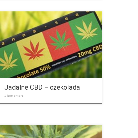
Jak wiemy, CBD jest zalecane w leczeni wielu chorób
i schorzeń, takich jak różne bóle, depresje,
nowotwory i wiele innych. CBD dostępne jest już w
różnej postaci, np. jako olejek, maść czy różne trunki.
Istnieje także już mleczna czekolada z dodatkiem
CBD. Wyprodukowana przez Manufakturę
Czekoladową w Austrii Canna-Seed. Czekolada ma
35g wagi z czego 50% jej zawartości to kakao […]
Jadalne CBD – czekolada
1 komentarz
Marihuana to niebezpieczny narkotyk czy łagodzący