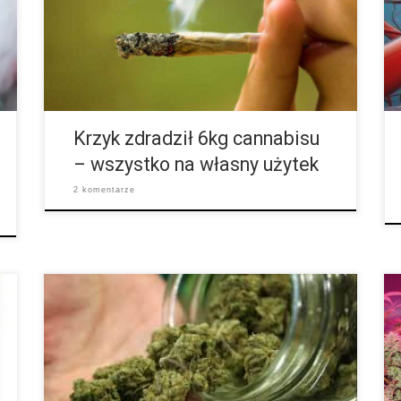
możliwymi konsekwencjami, jakie go mogą spotkać
po jego wybrykach. Otóż mężczyzna ten o którego tu
chodzi na początku listopada, dokładnie w dzień
Wszystkich Świętych o godzinie 6:15 rano! zaczął
głośno krzyczeć i wyrzucać przez […]
Krzyk zdradził 6kg cannabisu
– wszystko na własny użytek
2 komentarze
Równolegle do wyborów prezydenckich w Stanach
Zjednoczonych kolejne cztery Stany: Kalifornia,
Maine, Massachusetts i Newada zalegalizowały
cannabis jako używkę. Dodatkowo w 9 stanach
odbywały się decyzje obywateli na temat reform
związanych z traktowaniem cannabisu. W pięciu z