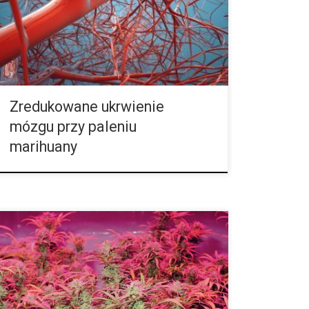
Trwała konsumpcja marihuany, zwłaszcza o wysokiej
koncentracji, od dawna jest podejrzewany o
szkodliwe działanie na mózg. W jednym z badań w
USA przedstawiono dowody na to, że cannabis
jednak działa szkodliwie na ukrwienie mózgu. […]
Zredukowane ukrwienie
mózgu przy paleniu
marihuany
Uprawa konopi może być nie lada zadaniem… Istnieje
na szczęście kilka sprawdzonych metod, aby
uchronić nasze rośliny przed szkodami
spowodowanymi zbyt wysoką temperaturą.
Cannabis jest właściwie dosyć odporną rośliną,
jednak może zostać uszkodzona przez zbyt dużą