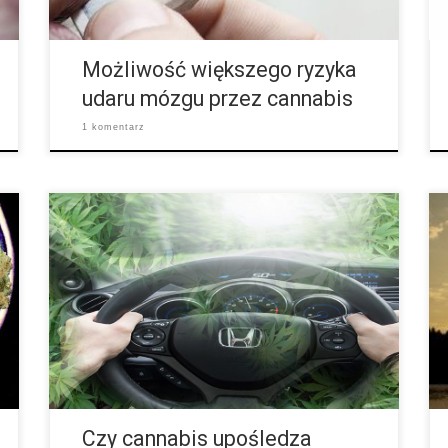
Nowej Zelandii, prawdopodobnie taki rodzaj udaru
jest spowodowany konsumpcją […]
Możliwość większego ryzyka
udaru mózgu przez cannabis
1 komentarz
Badania na symulatorach latania wykazały, że
zażywanie konopi prowadzi do słabych wyników w
percepcji, zachowania uwagi i zdolności do
reagowania. Zwłaszcza w pierwszych dwóch
godzinach od spożycia zdolności prowadzenia
pojazdów są poważnie ograniczone. Żadne prawo
nie mówi o minimalnym poziomie THC w organizmie
jeśli chodzi o prowadzenie pojazdami silnikowymi,
tak jak to w przypadku alkoholu. Jednak jeśli
zatrzyma nas policja […]
Czy cannabis upośledza